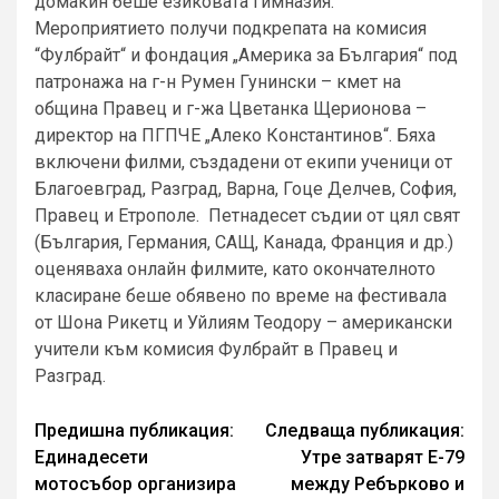
домакин беше езиковата гимназия.
Мероприятието получи подкрепата на комисия
“Фулбрайт“ и фондация „Америка за България“ под
патронажа на г-н Румен Гунински – кмет на
община Правец и г-жа Цветанка Щерионова –
директор на ПГПЧЕ „Алеко Константинов“. Бяха
включени филми, създадени от екипи ученици от
Благоевград, Разград, Варна, Гоце Делчев, София,
Правец и Етрополе. Петнадесет съдии от цял свят
(България, Германия, САЩ, Канада, Франция и др.)
оценяваха онлайн филмите, като окончателното
класиране беше обявено по време на фестивала
от Шона Рикетц и Уйлиям Теодору – американски
учители към комисия Фулбрайт в Правец и
Разград.
Continue
Предишна публикация:
Следваща публикация:
Единадесети
Утре затварят Е-79
Reading
мотосъбор организира
между Ребърково и