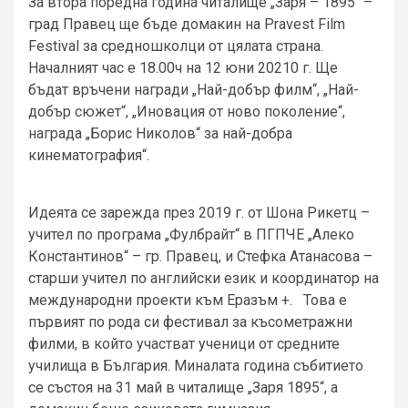
За втора поредна година читалище „Заря – 1895“ –
град Правец ще бъде домакин на Pravest Film
Festival за средношколци от цялата страна.
Началният час е 18.00ч на 12 юни 20210 г. Ще
бъдат връчени награди „Най-добър филм“, „Най-
добър сюжет“, „Иновация от ново поколение“,
награда „Борис Николов“ за най-добра
кинематография“.
Идеята се зарежда през 2019 г. от Шона Рикетц –
учител по програма „Фулбрайт“ в ПГПЧЕ „Алеко
Константинов“ – гр. Правец, и Стефка Атанасова –
старши учител по английски език и координатор на
международни проекти към Еразъм +. Това е
първият по рода си фестивал за късометражни
филми, в който участват ученици от средните
училища в България. Миналата година събитието
се състоя на 31 май в читалище „Заря 1895“, а