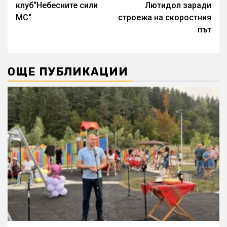
клуб“Небесните сили
Лютидол заради
МС“
строежа на скоростния
път
ОЩЕ ПУБЛИКАЦИИ