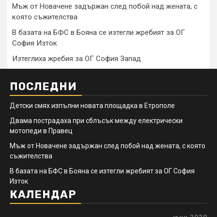
Мъж от Новачене задържан след побой над жената, с
която съжителства
В базата на БФС в Бояна се изтегли жребият за ОГ
София Изток
Изтеглиха жребия за ОГ София Запад
ПОСЛЕДНИ
Детски смях изпълни новата площадка в Етрополе
Двама пострадаха при сблъсък между електрически
мотопеди в Правец
Мъж от Новачене задържан след побой над жената, с която
съжителства
В базата на БФС в Бояна се изтегли жребият за ОГ София
Изток
КАЛЕНДАР