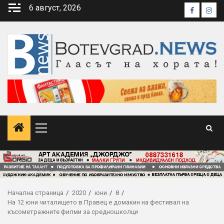
Skip
6 август, 2026
Faceboo
Inst
to
content
Primary
Menu
Начална страница
2020
юни
8
На 12 юни читалището в Правец е домакин на фестивал на
късометражните филми за средношколци