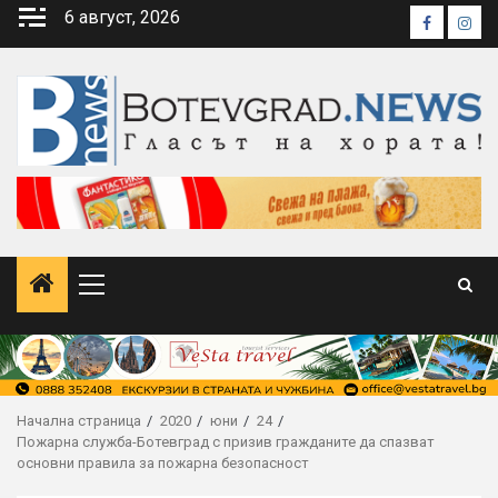
Skip
6 август, 2026
Faceboo
Inst
to
content
Primary
Menu
Начална страница
2020
юни
24
Пожарна служба-Ботевград с призив гражданите да спазват
основни правила за пожарна безопасност