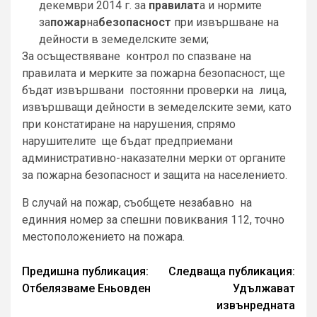
декември 2014 г. за
правила
т
а и нормите
за
пожар
на
безопасност
при извършване на
дейности в земеделските земи;
За осъществяване контрол по спазване на
правилата и мерките за пожарна безопасност, ще
бъдат извършвани постоянни проверки на лица,
извършващи дейности в земеделските земи, като
при констатиране на нарушения, спрямо
нарушителите ще бъдат предприемани
административно-наказателни мерки от органите
за пожарна безопасност и защита на населението.
В случай на пожар, съобщете незабавно на
единния номер за спешни повиквания 112, точно
местоположението на пожара.
Continue
Предишна публикация:
Следваща публикация:
Отбелязваме Еньовден
Удължават
Reading
извънредната