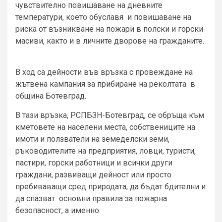
чувствително повишаване на дневните
температури, което обуславя и повишаване на
риска от възникване на пожари в полски и горски
масиви, както и в личните дворове на гражданите.
В ход са дейности във връзка с провеждане на
жътвена кампания за прибиране на реколтата в
община Ботевград.
В тази връзка, РСПБЗН-Ботевград, се обръща към
кметовете на населени места, собствениците на
имоти и ползватели на земеделски земи,
ръководителите на предприятия, ловци, туристи,
пастири, горски работници и всички други
граждани, развиващи дейност или просто
пребиваващи сред природата, да бъдат бдителни и
да спазват основни правила за пожарна
безопасност, а именно: