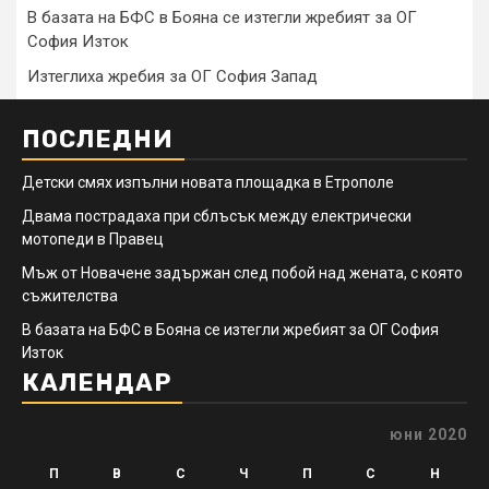
В базата на БФС в Бояна се изтегли жребият за ОГ
София Изток
Изтеглиха жребия за ОГ София Запад
ПОСЛЕДНИ
Детски смях изпълни новата площадка в Етрополе
Двама пострадаха при сблъсък между електрически
мотопеди в Правец
Мъж от Новачене задържан след побой над жената, с която
съжителства
В базата на БФС в Бояна се изтегли жребият за ОГ София
Изток
КАЛЕНДАР
юни 2020
П
В
С
Ч
П
С
Н