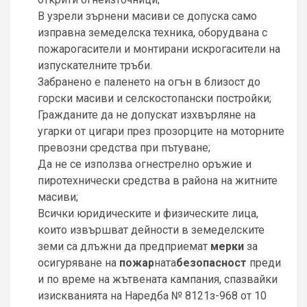
В узрели зърнени масиви се допуска само
изправна земеделска техника, оборудвана с
пожарогасители и монтирани искрогасители на
изпускателните тръби.
Забранено е паленето на огън в близост до
горски масиви и селскостопански постройки;
Гражданите да не допускат изхвърляне на
угарки от цигари през прозорците на моторните
превозни средства при пътуване;
Да не се използва огнестрелно оръжие и
пиротехнически средства в района на житните
масиви;
Всички юридическите и физическите лица,
които извършват дейности в земеделските
земи са длъжни да предприемат
мерки
за
осигуряване на
пожар
ната
безопасност
преди
и по време на жътвената кампания, спазвайки
изискванията на Наредба № 8121з-968 от 10