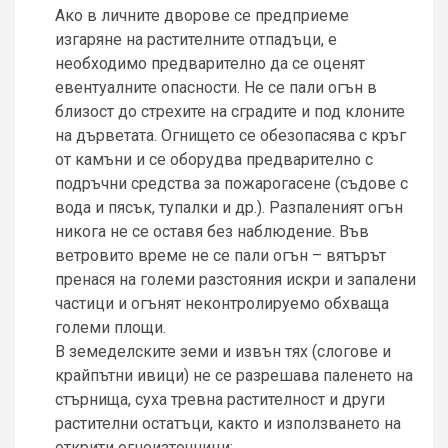
Ако в личните дворове се предприеме
изгаряне на растителните отпадъци, е
необходимо предварително да се оценят
евентуалните опасности. Не се пали огън в
близост до стрехите на сградите и под клоните
на дърветата. Огнището се обезопасява с кръг
от камъни и се оборудва предварително с
подръчни средства за пожарогасене (съдове с
вода и пясък, тупалки и др.). Разпаленият огън
никога не се оставя без наблюдение. Във
ветровито време не се пали огън – вятърът
пренася на големи разстояния искри и запалени
частици и огънят неконтролируемо обхваща
големи площи.
В земеделските земи и извън тях (слогове и
крайпътни ивици) не се разрешава паленето на
стърнища, суха тревна растителност и други
растителни остатъци, както и използването на
открити огнеизточници;