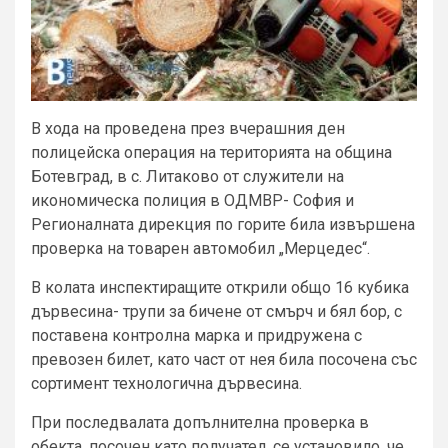
В хода на проведена през вчерашния ден
полицейска операция на територията на община
Ботевград, в с. Литаково от служители на
икономическа полиция в ОДМВР- София и
Регионалната дирекция по горите била извършена
проверка на товарен автомобил „Мерцедес“.
В колата инспектиращите открили общо 16 кубика
дървесина- трупи за бичене от смърч и бял бор, с
поставена контролна марка и придружена с
превозен билет, като част от нея била посочена със
сортимент технологична дървесина.
При последвалата допълнителна проверка в
обекта, посочен като получател, се установило, че