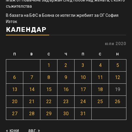
съжителства
В базата на БФС в Бояна се изтегли жребият за ОГ София
Изток
КАЛЕНДАР
юли 2020
П
В
С
Ч
П
С
Н
1
2
3
4
5
6
7
8
9
10
11
12
13
14
15
16
17
18
19
20
21
22
23
24
25
26
27
28
29
30
31
« юни
авг. »