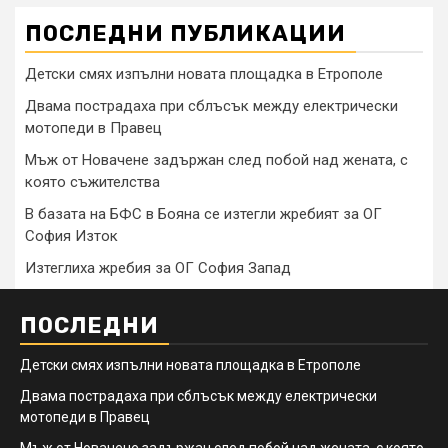
ПОСЛЕДНИ ПУБЛИКАЦИИ
Детски смях изпълни новата площадка в Етрополе
Двама пострадаха при сблъсък между електрически
мотопеди в Правец
Мъж от Новачене задържан след побой над жената, с
която съжителства
В базата на БФС в Бояна се изтегли жребият за ОГ
София Изток
Изтеглиха жребия за ОГ София Запад
ПОСЛЕДНИ
Детски смях изпълни новата площадка в Етрополе
Двама пострадаха при сблъсък между електрически
мотопеди в Правец
Мъж от Новачене задържан след побой над жената, с която