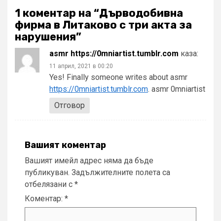
1 коментар на “
Дърводобивна
фирма в Литаково с три акта за
нарушения
”
asmr https://0mniartist.tumblr.com
каза:
11 април, 2021 в 00:20
Yes! Finally someone writes about asmr
https://0mniartist.tumblr.com
. asmr 0mniartist
Отговор
Вашият коментар
Вашият имейл адрес няма да бъде
публикуван.
Задължителните полета са
отбелязани с
*
Коментар:
*