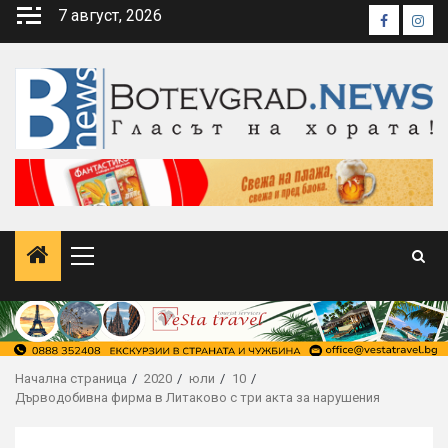
Skip
7 август, 2026
Faceboo
Inst
to
content
Primary
Menu
Начална страница
2020
юли
10
Дърводобивна фирма в Литаково с три акта за нарушения