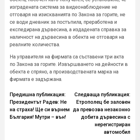
изградената система за видеонаблюдение не
отговаря на изискванията по Закона за горите, не
се води дневник за постъпила, преработена и
експедирана дървесина, а издадената справка за
наличност на дървесина в обекта не отговаря на
реалните количества.
На управителя на фирмата са съставени три акта
по Закона за горите. Извършването на дейности в
обекта е спряно, а производствената марка на
фирмата е задържана.
Continue
Предишна публикация:
Следваща публикация:
Президентът Радев: Не
Етрополец бе заловен
Reading
на страха! Ще си върнем
да превозва незаконно
България! Мутри – вън!
добита дървесина с
нерегистриран
автомобил