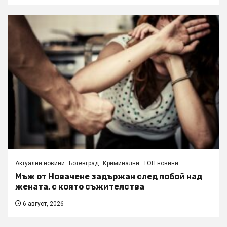
Актуални новини
Ботевград
Криминални
ТОП новини
Мъж от Новачене задържан след побой над
жената, с която съжителства
6 август, 2026