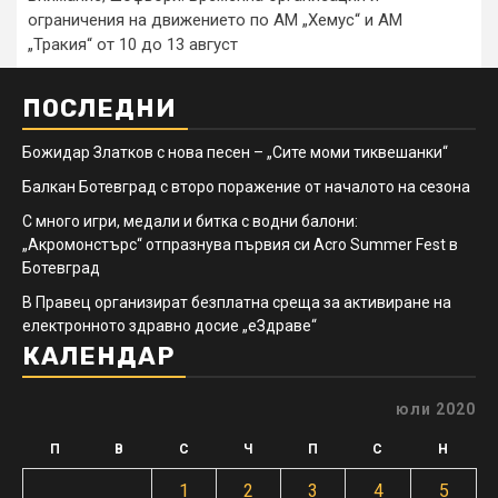
ограничения на движението по АМ „Хемус“ и АМ
„Тракия“ от 10 до 13 август
ПОСЛЕДНИ
Божидар Златков с нова песен – „Сите моми тиквешанки“
Балкан Ботевград с второ поражение от началото на сезона
С много игри, медали и битка с водни балони:
„Акромонстърс“ отпразнува първия си Acro Summer Fest в
Ботевград
В Правец организират безплатна среща за активиране на
електронното здравно досие „еЗдраве“
КАЛЕНДАР
юли 2020
П
В
С
Ч
П
С
Н
1
2
3
4
5