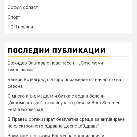
София област
Спорт
ТОП новини
ПОСЛЕДНИ ПУБЛИКАЦИИ
Божидар Златков с нова песен – „Сите моми
тиквешанки“
Балкан Ботевград с второ поражение от началото на
сезона
С много игри, медали и битка с водни балони:
„Акромонстърс“ отпразнува първия си Acro Summer
Fest в Ботевград
В Правец организират безплатна среща за активиране
на електронното здравно досие „еЗдраве“
Внимание, шофьори: Временна организация и