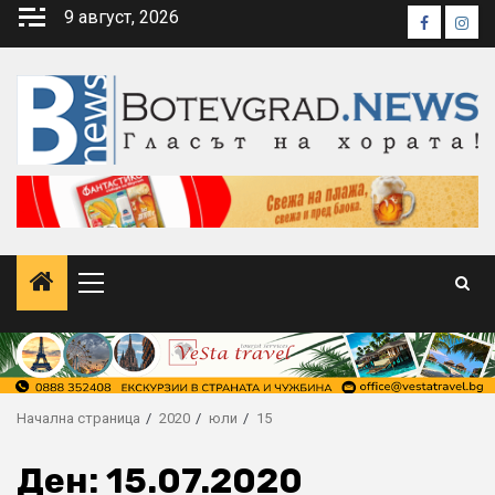
Skip
9 август, 2026
Faceboo
Inst
to
content
Primary
Menu
Начална страница
2020
юли
15
Ден:
15.07.2020