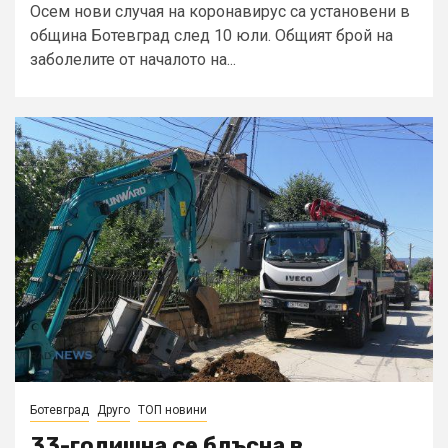
Осем нови случая на коронавирус са установени в
община Ботевград след 10 юли. Общият брой на
заболелите от началото на...
Ботевград
Друго
ТОП новини
33-годишна се блъсна в