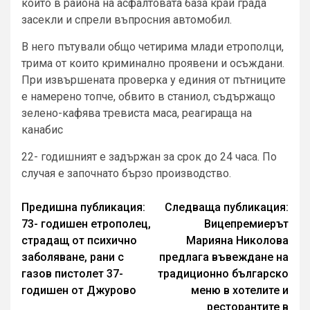
които в района на асфалтовата база край града
засекли и спрели въпросния автомобил.
В него пътували общо четирима млади етрополци,
трима от които криминално проявени и осъждани.
При извършената проверка у единия от пътниците
е намерено топче, обвито в станиол, съдържащо
зелено-кафява тревиста маса, реагираща на
канабис
22- годишният е задържан за срок до 24 часа. По
случая е започнато бързо производство.
Continue
Предишна публикация:
Следваща публикация:
73- годишeн етрополец,
Вицепремиерът
Reading
страдащ от психично
Марияна Николова
заболяване, рани с
предлага въвеждане на
газов пистолет 37-
традиционно българско
годишен от Джурово
меню в хотелите и
ресторантите в