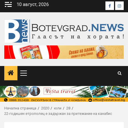
Skip
10 август, 2026
Faceboo
Inst
to
content
Primary
Menu
Начална страница
2020
юли
28
22-годишен етрополец е задържан за притежание на канабис