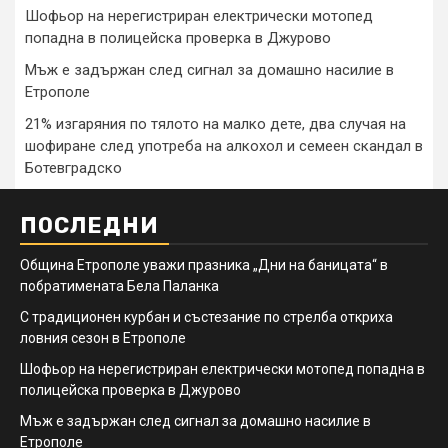
Шофьор на нерегистриран електрически мотопед
попадна в полицейска проверка в Джурово
Мъж е задържан след сигнал за домашно насилие в
Етрополе
21% изгаряния по тялото на малко дете, два случая на
шофиране след употреба на алкохол и семеен скандал в
Ботевградско
ПОСЛЕДНИ
Община Етрополе уважи празника „Дни на баницата“ в
побратимената Бела Паланка
С традиционен курбан и състезание по стрелба откриха
ловния сезон в Етрополе
Шофьор на нерегистриран електрически мотопед попадна в
полицейска проверка в Джурово
Мъж е задържан след сигнал за домашно насилие в
Етрополе