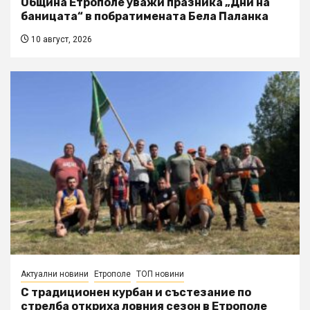
Община Етрополе уважи празника „Дни на
баницата“ в побратимената Бела Паланка
10 август, 2026
Актуални новини
Етрополе
ТОП новини
С традиционен курбан и състезание по
стрелба откриха ловния сезон в Етрополе