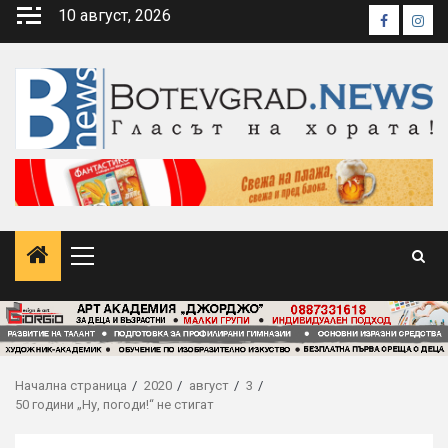
Skip
10 август, 2026
Faceboo
Inst
to
content
Primary
Menu
Начална страница
2020
август
3
50 години „Ну, погоди!“ не стигат