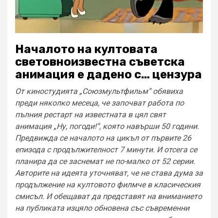
Началото на култовата
световноизвестна съветска
анимация е дадено с… цензура
От киностудията „Союзмультфильм“ обявиха
преди няколко месеца, че започват работа по
пълния рестарт на известната в цял свят
анимация „Ну, погоди!“, която навърши 50 години.
Предвижда се началото на цикъл от първите 26
епизода с продължителност 7 минути. И отсега се
планира да се заснемат не по-малко от 52 серии.
Авторите на идеята уточняват, че не става дума за
продължение на култовото филмче в класическия
смисъл. И обещават да представят на вниманието
на публиката изцяло обновена със съвременни