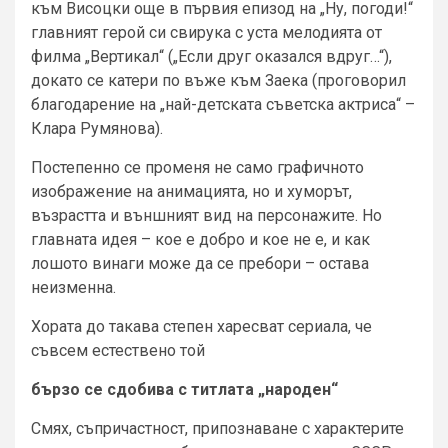
към Висоцки още в първия епизод на „Ну, погоди!“
главният герой си свирука с уста мелодията от
филма „Вертикал“ („Если друг оказался вдруг…“),
докато се катери по въже към Заека (проговорил
благодарение на „най-детската съветска актриса“ –
Клара Румянова).
Постепенно се променя не само графичното
изображение на анимацията, но и хуморът,
възрастта и външният вид на персонажите. Но
главната идея – кое е добро и кое не е, и как
лошото винаги може да се пребори – остава
неизменна.
Хората до такава степен харесват сериала, че
съвсем естествено той
бързо се сдобива с титлата „народен“
Смях, съпричастност, припознаване с характерите