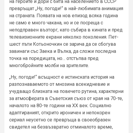
на героите и дори с бита на населението в СССР
превръщат „Ну, погоди!“ в най-любимата анимация
на страната. Появата на нов епизод всяка година
не само е много чакана, но и се посреща с
неподправен възторг, като събира в кината и пред
телевизионните екрани няколко поколения. Пет-
шест пъти Котьоночкин се зарича да се сбогува
завинаги със Заека и Вълка, да сложи последна
точка на поредицата, но… отстъпва пред
многобройните молби на зрителите.
„Ну, погоди!“ всъщност е истинската история на
разпознаваемото от мнозина всекидневие и
учудващо близката на повечето рутина, характерни
за атмосферата в Съветския съюз от края на 70-те,
началото на 80-те години на ХХ век. Социално
адаптираният, открито ироничен и непокорен
сериал неусетно се превръща в своеобразен
свидетел на безвъзвратно отминалото време,