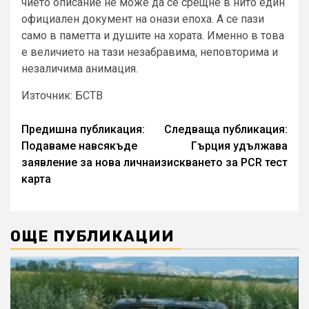
чието описание не може да се срещне в нито един
официален документ на онази епоха. А се пази
само в паметта и душите на хората. Именно в това
е величието на тази незабравима, неповторима и
незаличима анимация.
Източник: БСТВ
Continue
Предишна публикация:
Следваща публикация:
Подаваме навсякъде
Гърция удължава
Reading
заявление за нова лична
изискването за PCR тест
карта
ОЩЕ ПУБЛИКАЦИИ