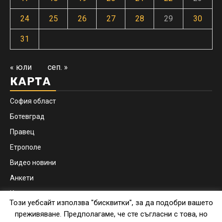
24
25
26
27
28
29
30
31
« юли
сеп. »
КАРТА
София област
Ботевград
Правец
Етрополе
Видео новини
Анкети
Контакти
Този уебсайт използва "бисквитки", за да подобри вашето
Facebook
Instagram
преживяване. Предполагаме, че сте съгласни с това, но