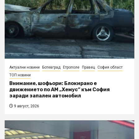
Актуални новини
Ботевград
Етрополе
Правец
София област
ТОП новини
Внимание, шофьори: Блокирано е
движението по АМ „Хемус“ към София
заради запален автомобил
9 август, 2026