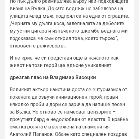
Но пък дълго размишлява върху най-подходящата
визия на Вълка. Докато веднъж не забелязва на
улицата млад мъж, подпрял се на една от сградите.
„Черната му дълга коса, залепналата за дебелите
му устни цигара и изпъченото шкембе веднага ми
подсказаха, че съм открил това, което търсех“,
откровен е режисьорът.
И не крие, че си представя още в началото как
живот на този герой ще вдъхне уникалният
дрезгав глас на Владимир Висоцки
Великият актьор наистина доста се ентусиазира от
поканата да озвучи анимационен герой, прави
няколко проби и дори се зарича да напише песен
за Вълка. Но отново се намесват цензорите –
прочутият бард е недолюбван от властта. В крайна
сметка ролята е възложена на знаменития
Анатолий Папанов. Обаче като специален поздрав