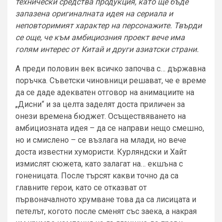
технически средства продукция, като ще бъде
запазена оригиналната идея на сериала и
неповторимият характер на персонажите. Твърди
се още, че към амбициозния проект вече има
голям интерес от Китай и други азиатски страни.
А преди половин век всичко започва с… държавна
поръчка. Съветски чиновници решават, че е време
да се даде адекватен отговор на анимациите на
„Дисни“ и за целта заделят доста приличен за
онези времена бюджет. Осъществяването на
амбициозната идея – да се направи нещо смешно,
но и смислено – се възлага на млади, но вече
доста известни хумористи. Курляндски и Хайт
измислят сюжета, като залагат на… екшъна с
гоненицата. После търсят какви точно да са
главните герои, като се отказват от
първоначалното хрумване това да са лисицата и
петелът, когото после сменят със заека, а накрая