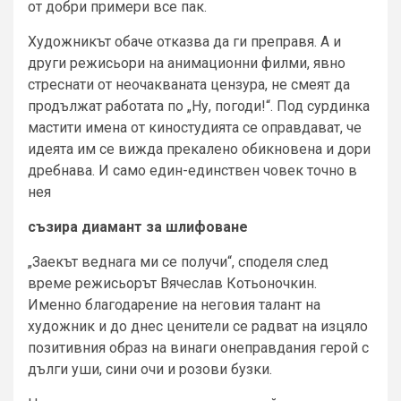
от добри примери все пак.
Художникът обаче отказва да ги преправя. А и
други режисьори на анимационни филми, явно
стреснати от неочакваната цензура, не смеят да
продължат работата по „Ну, погоди!“. Под сурдинка
мастити имена от киностудията се оправдават, че
идеята им се вижда прекалено обикновена и дори
дребнава. И само един-единствен човек точно в
нея
съзира диамант за шлифоване
„Заекът веднага ми се получи“, споделя след
време режисьорът Вячеслав Котьоночкин.
Именно благодарение на неговия талант на
художник и до днес ценители се радват на изцяло
позитивния образ на винаги онеправдания герой с
дълги уши, сини очи и розови бузки.