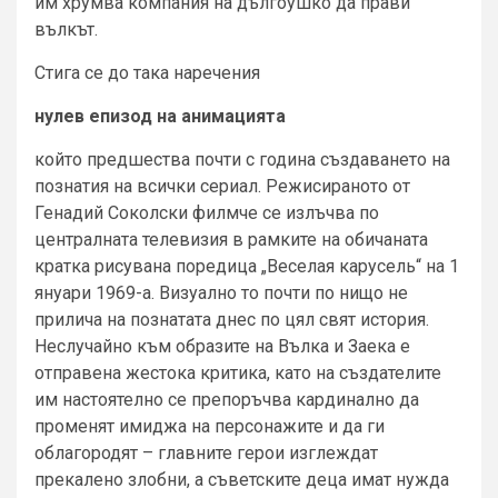
им хрумва компания на дългоушко да прави
вълкът.
Стига се до така наречения
нулев епизод на анимацията
който предшества почти с година създаването на
познатия на всички сериал. Режисираното от
Генадий Соколски филмче се излъчва по
централната телевизия в рамките на обичаната
кратка рисувана поредица „Веселая карусель“ на 1
януари 1969-а. Визуално то почти по нищо не
прилича на познатата днес по цял свят история.
Неслучайно към образите на Вълка и Заека е
отправена жестока критика, като на създателите
им настоятелно се препоръчва кардинално да
променят имиджа на персонажите и да ги
облагородят – главните герои изглеждат
прекалено злобни, а съветските деца имат нужда