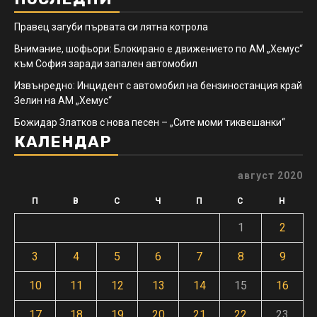
Правец загуби първата си лятна котрола
Внимание, шофьори: Блокирано е движението по АМ „Хемус“
към София заради запален автомобил
Извънредно: Инцидент с автомобил на бензиностанция край
Зелин на АМ „Хемус“
Божидар Златков с нова песен – „Сите моми тиквешанки“
КАЛЕНДАР
август 2020
П
В
С
Ч
П
С
Н
1
2
3
4
5
6
7
8
9
10
11
12
13
14
15
16
17
18
19
20
21
22
23