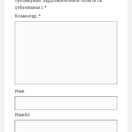
публикуван.
Задължителните полета са
отбелязани с
*
Коментар:
*
Име
Имейл