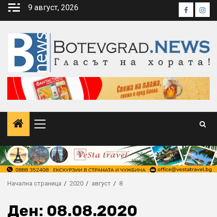
Skip
9 август, 2026
Faceboo
Inst
to
content
Primary
Menu
Начална страница
2020
август
8
Ден:
08.08.2020