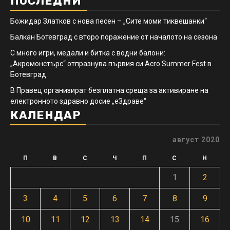
ПОСЛЕДНИ
Божидар Златков с нова песен – „Сите моми тиквешанки“
Балкан Ботевград с второ поражение от началото на сезона
С много игри, медали и битка с водни балони:
„Акромонстърс“ отпразнува първия си Acro Summer Fest в
Ботевград
В Правец организират безплатна среща за активиране на
електронното здравно досие „еЗдраве“
КАЛЕНДАР
август 2020
П
В
С
Ч
П
С
Н
1
2
3
4
5
6
7
8
9
10
11
12
13
14
15
16