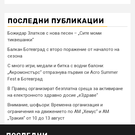
ПОСЛЕДНИ ПУБЛИКАЦИИ
Божидар Златков с нова песен – „Сите моми
тиквешанки“
Балкан Ботевград с второ поражение от началото на
сезона
С много игри, медали и битка с водни балони:
„Акромонстърс“ отпразнува първия си Acro Summer
Fest в Ботевград
В Правец организират безплатна среща за активиране
на електронното здравно досие „еЗдраве“
Внимание, шофьори: Временна организация и
ограничения на движението по АМ „Хемус“ и АМ
„Тракия“ от 10 до 13 август