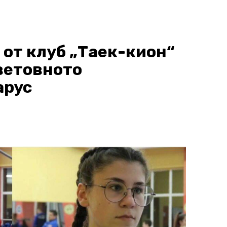
 от клуб „Таек-кион“
Световното
арус