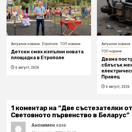
Актуални новини
Етрополе
ТОП новини
Актуални новини
Детски смях изпълни новата
ТОП новини
площадка в Етрополе
Двама пост
сблъсък ме
6 август, 2026
електричес
Правец
6 август, 2026
1 коментар на “
Две състезателки от
Световното първенство в Беларус
”
Анонимен
каза: