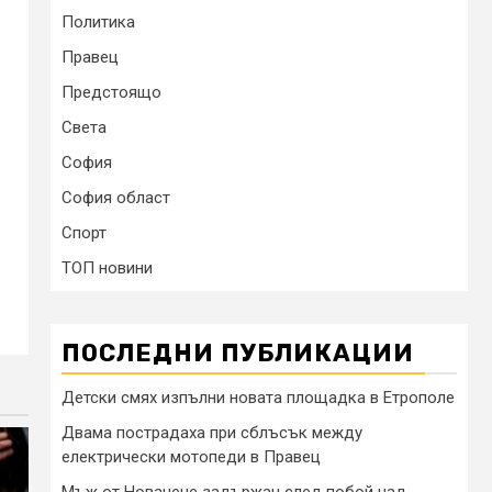
Политика
Правец
Предстоящо
Света
София
София област
Спорт
ТОП новини
ПОСЛЕДНИ ПУБЛИКАЦИИ
Детски смях изпълни новата площадка в Етрополе
Двама пострадаха при сблъсък между
електрически мотопеди в Правец
Мъж от Новачене задържан след побой над