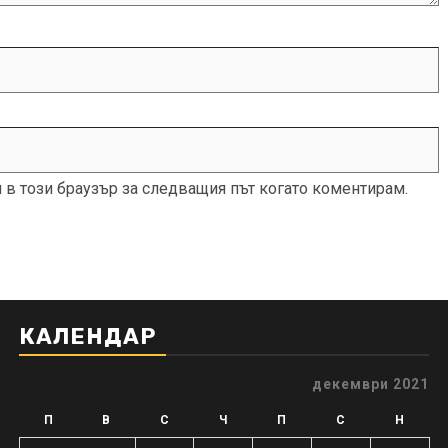
и в този браузър за следващия път когато коментирам.
КАЛЕНДАР
декември 2021
П
В
С
Ч
П
С
Н