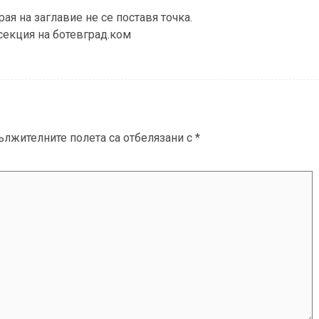
рая на заглавие не се поставя точка.
секция на ботевград.ком
ължителните полета са отбелязани с
*