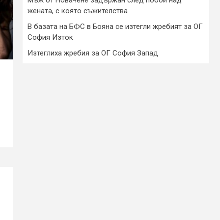
жената, с която съжителства
В базата на БФС в Бояна се изтегли жребият за ОГ
София Изток
Изтеглиха жребия за ОГ София Запад