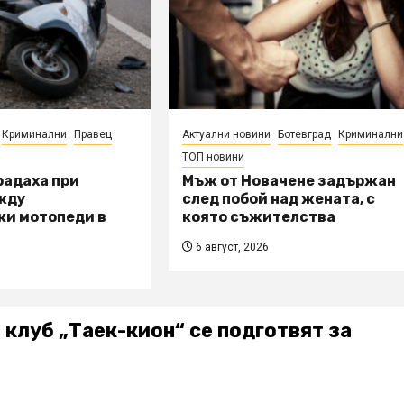
Криминални
Правец
Актуални новини
Ботевград
Криминални
ТОП новини
радаха при
Мъж от Новачене задържан
жду
след побой над жената, с
ки мотопеди в
която съжителства
6 август, 2026
 клуб „Таек-кион“ се подготвят за