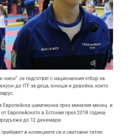
к-кион“ се подготвят с националния отбор на
екуон-до ITF за деца, юноши и девойки, което
ларус.
ана Европейска шампионка през миналия месец и
 от Европейското в Естония през 2018 година.
продължи до 12 декември.
прибавят в колекциите си и световни титли.