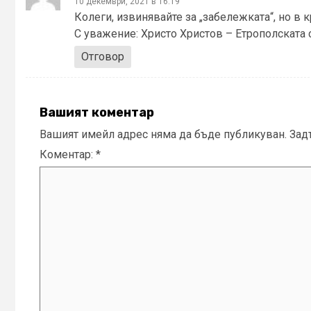
10 декември, 2021 в 16:19
Колеги, извинявайте за „забележката“, но в к
С уважение: Христо Христов – Етрополската 
Отговор
Вашият коментар
Вашият имейл адрес няма да бъде публикуван.
Зад
Коментар:
*