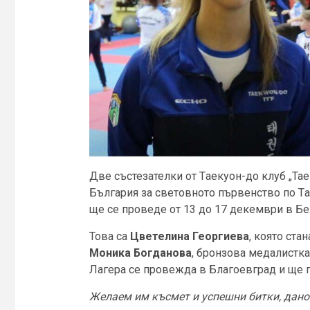
Две състезателки от Tаекуон-до клуб „Тае
България за световното първенство по Tа
ще се проведе от 13 до 17 декември в Бе
Това са
Цветелина Георгиева
, която ст
Моника Богданова
, бронзова медалистка
Лагера се провежда в Благоевград и ще 
Желаем им късмет и успешни битки, дано 