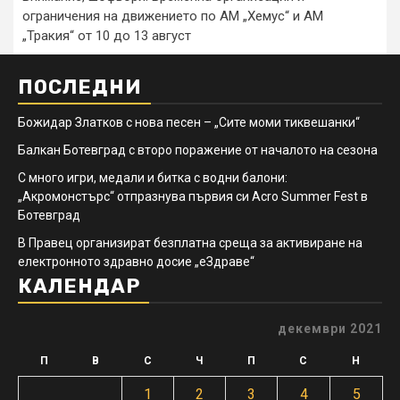
ограничения на движението по АМ „Хемус“ и АМ
„Тракия“ от 10 до 13 август
ПОСЛЕДНИ
Божидар Златков с нова песен – „Сите моми тиквешанки“
Балкан Ботевград с второ поражение от началото на сезона
С много игри, медали и битка с водни балони:
„Акромонстърс“ отпразнува първия си Acro Summer Fest в
Ботевград
В Правец организират безплатна среща за активиране на
електронното здравно досие „еЗдраве“
КАЛЕНДАР
декември 2021
П
В
С
Ч
П
С
Н
1
2
3
4
5