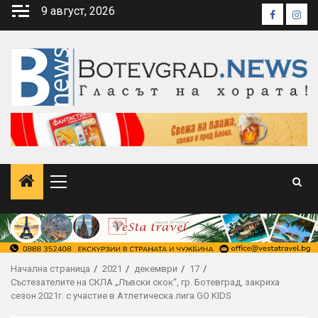
Skip
9 август, 2026
Faceboo
Inst
to
content
Primary
Menu
Начална страница
2021
декември
17
Състезателите на СКЛА „Лъвски скок“, гр. Ботевград, закриха
сезон 2021г. с участие в Атлетическа лига GO KIDS