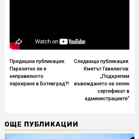
Continue
Предишна публикация:
Следваща публикация:
Паразитно ли е
Кметът Гавалюгов:
Reading
неправилното
„Подкрепям
паркиране в Ботевград?!
въвеждането на зелен
сертификат в
администрациите“
ОЩЕ ПУБЛИКАЦИИ