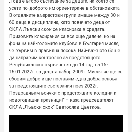
„Това е второ състезание за децата, на което се
усети по-доброто им ориентиране в обстановката.
В отделните възрастови групи имаше между 30 и
60 деца в дисциплина, като повечето деца от
СКЛА Лъвски скок се класираха в средата.
Призовите класирания са все още далече, но на
фона на най-големите клубове в България мисля,
че вървим в правилна посока. Най-важното беше
да направим контролно за предстоящото
Републиканско първенство до 14 год. на 15-
16.01.2022г. за децата набор 2009г. Мисля, че ще се
сборим добре и ще поставим една добра основа
за предстоящите състезания през 2022г.
Поздравявам всички с предстоящите коледни и
новогодишни празници!“ – каза председателят
СКЛА „Лъвски скок“ Светослав Цветков.