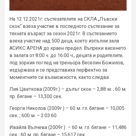
На 12.12.2021г. състезателите на СКЛА „Лъвски
скок“ взеха участие в последното състезание за
тяхната възраст за сезон 2021г. В състезанието
взеха участие над 500 деца, което изпълни зала
АСИКС АРЕНА до краен предел. Въпреки висенето
в залата от 8:00 ч. до 16:00 ч., децата и родителите,
под зоркия поглед на треньора Веселин Божилов,
издържаха и се представиха перфектно за
моментните си възможности, както следва:
Лия Цветкова (2009г.) – дълъг скок – 2,88 м. ; 60 м.
пр. бягане – 13,300 сек.
Георги Николов (2009г.) – 60 м. гл. бягане – 10,005
сек. ; 600 м. – 2:03:60
Ивайла Вълчева (2009г.) – 60 м. гл. бягане – 11,486
сек ; 60 м. пр. бягане – 15,617 сек