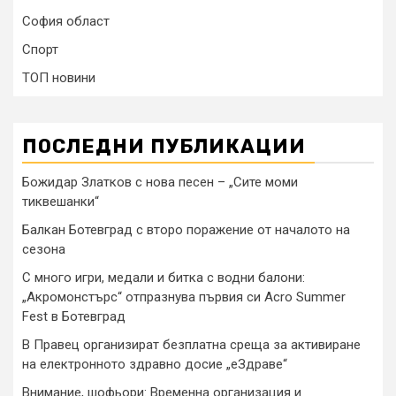
София област
Спорт
ТОП новини
ПОСЛЕДНИ ПУБЛИКАЦИИ
Божидар Златков с нова песен – „Сите моми
тиквешанки“
Балкан Ботевград с второ поражение от началото на
сезона
С много игри, медали и битка с водни балони:
„Акромонстърс“ отпразнува първия си Acro Summer
Fest в Ботевград
В Правец организират безплатна среща за активиране
на електронното здравно досие „еЗдраве“
Внимание, шофьори: Временна организация и