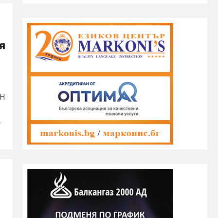
я
ЕН
.