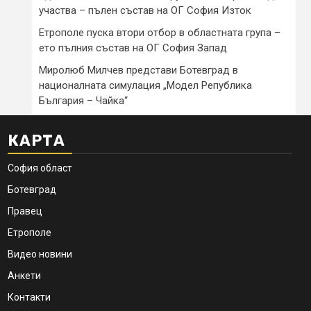
участва – пълен състав на ОГ София Изток
Етрополе пуска втори отбор в областната група –
ето пълния състав на ОГ София Запад
Миролюб Милчев представи Ботевград в
националната симулация „Модел Република
България – Чайка“
КАРТА
София област
Ботевград
Правец
Етрополе
Видео новини
Анкети
Контакти