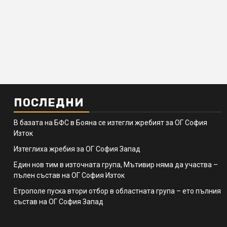
ПОСЛЕДНИ
В базата на БФС в Бояна се изтегли жребият за ОГ София
Изток
Изтеглиха жребия за ОГ София Запад
Един нов тим в източната група, Мътивир няма да участва –
пълен състав на ОГ София Изток
Етрополе пуска втори отбор в областната група – ето пълния
състав на ОГ София Запад