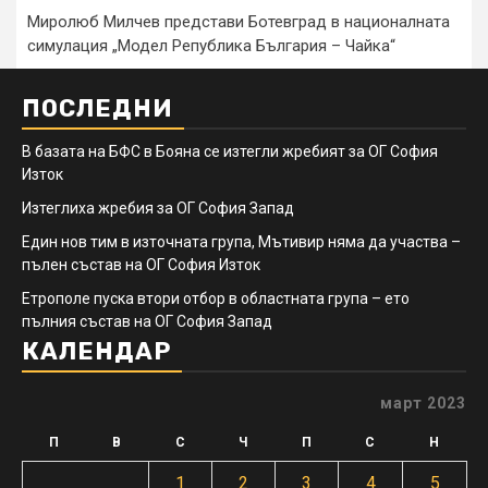
Миролюб Милчев представи Ботевград в националната
симулация „Модел Република България – Чайка“
ПОСЛЕДНИ
В базата на БФС в Бояна се изтегли жребият за ОГ София
Изток
Изтеглиха жребия за ОГ София Запад
Един нов тим в източната група, Мътивир няма да участва –
пълен състав на ОГ София Изток
Етрополе пуска втори отбор в областната група – ето
пълния състав на ОГ София Запад
КАЛЕНДАР
март 2023
П
В
С
Ч
П
С
Н
1
2
3
4
5