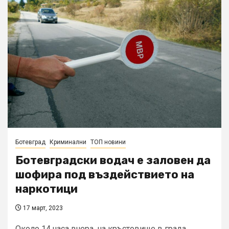
Ботевград
Криминални
ТОП новини
Ботевградски водач е заловен да
шофира под въздействието на
наркотици
17 март, 2023
Около 14 часа вчера, на кръстовище в града,