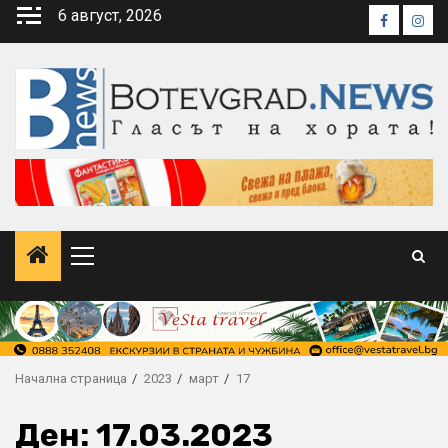
Skip
6 август, 2026
Faceboo
Inst
to
content
Primary
Menu
Начална страница
2023
март
17
Ден:
17.03.2023