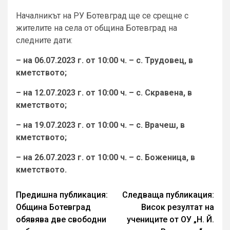
Началникът на РУ Ботевград ще се срещне с
жителите на села от община Ботевград на
следните дати:
– на 06.07.2023 г. от 10:00 ч. – с. Трудовец, в
кметството;
– на 12.07.2023 г. от 10:00 ч. – с. Скравена, в
кметството;
– на 19.07.2023 г. от 10:00 ч. – с. Врачеш, в
кметството;
– на 26.07.2023 г. от 10:00 ч. – с. Боженица, в
кметството.
Continue
Предишна публикация:
Следваща публикация:
Община Ботевград
Висок резултат на
Reading
обявява две свободни
учениците от ОУ „Н. Й.