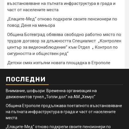
възстановяване на пътната инфраструктура в града и
част от населените места
„Елаците-Мед“ отново подкрепи своите пенсионери по
повод Деня на миньора
Община Ботевград обявява свободно работно място по
трудов договор за длъжността Специалист „Контролен
център за видеонаблюдение” към Отдел „ Контрол по
сигурността и обществен ред”
Детски смях изпълни новата площадка в Етрополе
ПОСЛЕДНИ
Внимание, шофьори: Временна организация на
движениетов тунел „Топли дол“ на АМ „Хемус“
Община Етрополе продължава поетапното възстановяване
на пътната инфраструктура в града и част от населените
места
„Елаците-Мед“ отново подкрепи своите пенсионери по