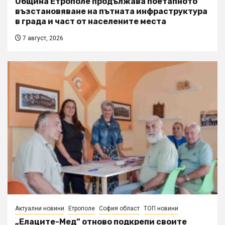
Община Етрополе продължава поетапното
възстановяване на пътната инфраструктура
в града и част от населените места
7 август, 2026
Актуални новини
Етрополе
София област
ТОП новини
„Елаците-Мед“ отново подкрепи своите