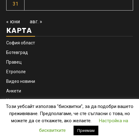
31
« юни
авг. »
КАРТА
София област
Ботевград
Правец
Етрополе
Видео новини
Анкети
Контакти
Този уебсайт използва "бисквитки", за да подобри вашето
Facebook
Instagram
преживяване. Предполагаме, че сте съгласни с това, но
можете да се откажете, ако желаете.
Настройка на
Copyright © botevgrad.news | New Media Info Ltd
|
бисквитките
Приемам
Newsphere
by AF themes.