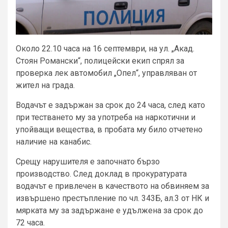
Около 22.10 часа на 16 септември, на ул. „Акад.
Стоян Романски“, полицейски екип спрял за
проверка лек автомобил „Опел“, управляван от
жител на града.
Водачът е задържан за срок до 24 часа, след като
при тестването му за употреба на наркотични и
упойващи вещества, в пробата му било отчетено
наличие на канабис.
Срещу нарушителя е започнато бързо
производство. След доклад в прокуратурата
водачът е привлечен в качеството на обвиняем за
извършено престъпление по чл. 343Б, ал.3 от НК и
мярката му за задържане е удължена за срок до
72 часа.