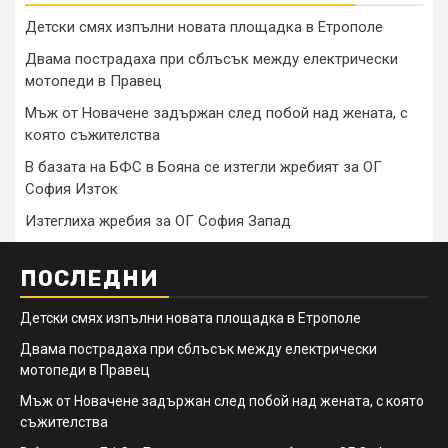
Детски смях изпълни новата площадка в Етрополе
Двама пострадаха при сблъсък между електрически
мотопеди в Правец
Мъж от Новачене задържан след побой над жената, с
която съжителства
В базата на БФС в Бояна се изтегли жребият за ОГ
София Изток
Изтеглиха жребия за ОГ София Запад
ПОСЛЕДНИ
Детски смях изпълни новата площадка в Етрополе
Двама пострадаха при сблъсък между електрически
мотопеди в Правец
Мъж от Новачене задържан след побой над жената, с която
съжителства