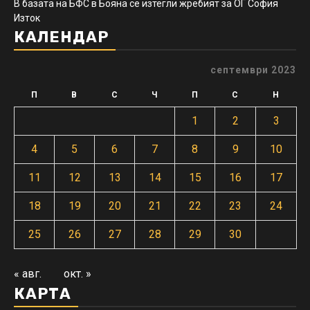
В базата на БФС в Бояна се изтегли жребият за ОГ София
Изток
КАЛЕНДАР
септември 2023
П
В
С
Ч
П
С
Н
1
2
3
4
5
6
7
8
9
10
11
12
13
14
15
16
17
18
19
20
21
22
23
24
25
26
27
28
29
30
« авг.
окт. »
КАРТА