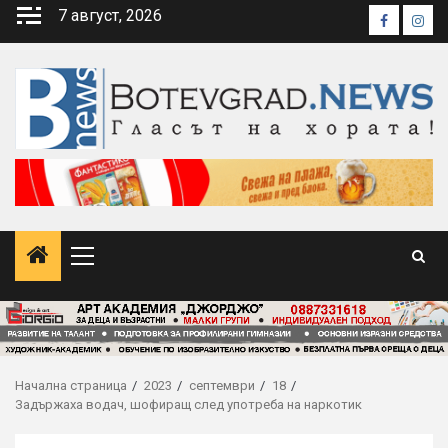
Skip
7 август, 2026
Faceboo
Inst
to
content
Primary
Menu
Начална страница
2023
септември
18
Задържаха водач, шофиращ след употреба на наркотик