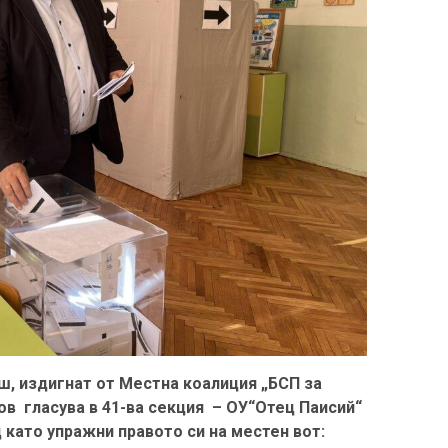
ш, издигнат от Местна коалиция „БСП за
в гласува в 41-ва секция – ОУ“Отец Паисий“
д като упражни правото си на местен вот: