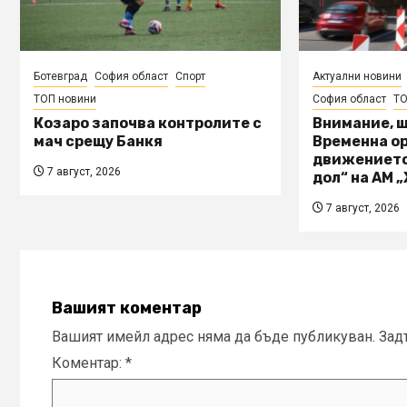
Ботевград
София област
Спорт
Актуални новини
ТОП новини
София област
ТО
Козаро започва контролите с
Внимание, 
мач срещу Банкя
Временна о
движението
7 август, 2026
дол“ на АМ 
7 август, 2026
Вашият коментар
Вашият имейл адрес няма да бъде публикуван.
Зад
Коментар:
*