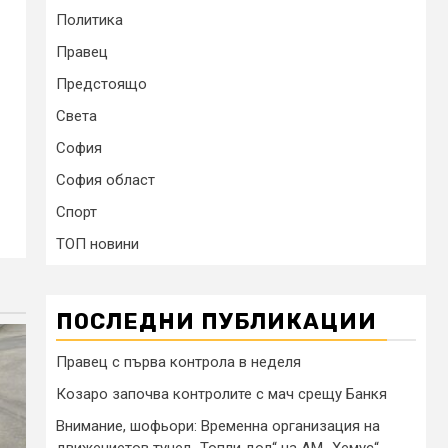
Политика
Правец
Предстоящо
Света
София
София област
Спорт
ТОП новини
ПОСЛЕДНИ ПУБЛИКАЦИИ
Правец с първа контрола в неделя
Козаро започва контролите с мач срещу Банкя
Внимание, шофьори: Временна организация на
движениетов тунел „Топли дол“ на АМ „Хемус“