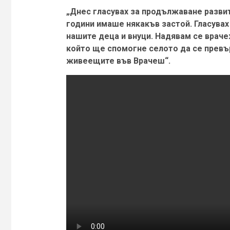
„Днес гласувах за продължаване разви
години имаше някакъв застой. Гласувах
нашите деца и внуци. Надявам се враче
който ще спомогне селото да се превър
живеещите във Врачеш“.