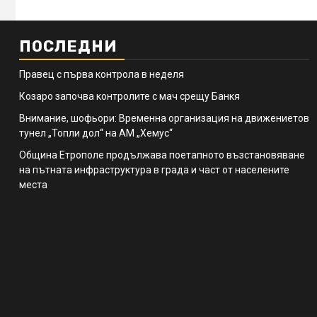
ПОСЛЕДНИ
Правец с първа контрола в неделя
Козаро започва контролите с мач срещу Банкя
Внимание, шофьори: Временна организация на движениетов
тунел „Топли дол“ на АМ „Хемус“
Община Етрополе продължава поетапното възстановяване
на пътната инфраструктура в града и част от населените
места