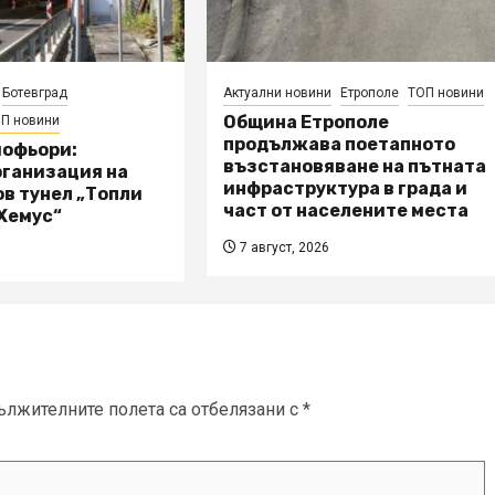
Ботевград
Актуални новини
Етрополе
ТОП новини
Община Етрополе
П новини
продължава поетапното
шофьори:
възстановяване на пътната
рганизация на
инфраструктура в града и
в тунел „Топли
част от населените места
„Хемус“
7 август, 2026
ължителните полета са отбелязани с
*