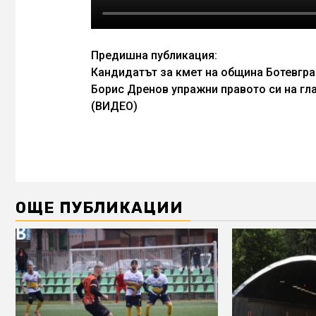
Continue
Предишна публикация:
Кандидатът за кмет на община Ботевгр
Reading
Борис Дренов упражни правото си на гл
(ВИДЕО)
ОЩЕ ПУБЛИКАЦИИ