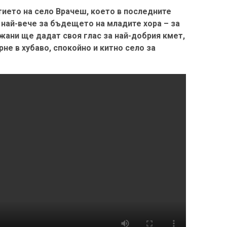
тието на село Врачеш, което в последните
 най-вече за бъдещето на младите хора – за
жани ще дадат своя глас за най-добрия кмет,
не в хубаво, спокойно и китно село за