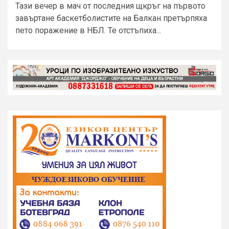
Тази вечер в мач от последния щкръг на първото
завъртане баскетболистите на Балкан претърпяха
пето поражение в НБЛ. Те отстъпиха...