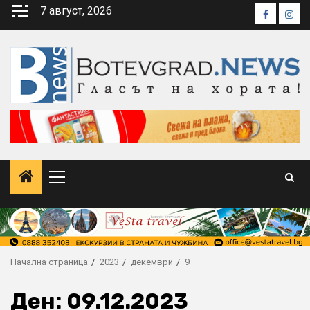
Skip
7 август, 2026
Faceboo
Inst
to
content
Primary
Menu
Начална страница
2023
декември
9
Ден:
09.12.2023