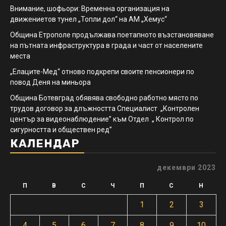
Внимание, шофьори: Временна организация на
движениетов тунел „Топли дол“ на АМ „Хемус“
Община Етрополе продължава поетапното възстановяване
на пътната инфраструктура в града и част от населените
места
„Елаците-Мед“ отново подкрепи своите пенсионери по
повод Деня на миньора
Община Ботевград обявява свободно работно място по
трудов договор за длъжността Специалист „Контролен
център за видеонаблюдение” към Отдел „ Контрол по
сигурността и обществен ред”
КАЛЕНДАР
декември 2023
П
В
С
Ч
П
С
Н
1
2
3
4
5
6
7
8
9
10