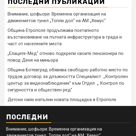
ПОСЛЕДНИ ПУБЛИКАЦИИ
Внимание, шофьори: Временна организация на
движениетов тунел „Топли дол“ на АМ „Хемус“
Община Етрополе продължава поетапното
възстановяване на пътната инфраструктура в града и
част от населените места
„Елаците-Мед“ отново подкрепи своите пенсионери по
повод Деня на миньора
Община Ботевград обявява свободно работно място по
трудов договор за длъжността Специалист „Контролен
център за видеонаблюдение” към Отдел „ Контрол по
сигурността и обществен ред”
Детски смях изпълни новата площадка в Етрополе
ПОСЛЕДНИ
Внимание, шофьори: Временна организация на
движениетов тунел „Топли дол“ на АМ „Хемус“