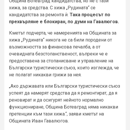
Община Ботевград кандидатства, но не с тази
хижа, за средства. С хижа „Рудината“ се
кандидатства за ремонта ѝ.
Така процесът по
прехвърляне е блокиран, по думи на Гавалюгов.
Кметът подчерта, че намеренията на Общината за
хижа „Рудината“ никога не са били породени от
възможността за финансова печалба, а от
очевидната безстопанственост, въпреки че е
предоставена за стопанисване и управление на
Български туристически съюз, които изглежда, че
не полагат никакви грижи за нея.
„Ако държавата или Български туристически съюз
успеят да намерят средства да я ремонтират, да я
реновират и да осигурят нейното нормално
функциониране, Община Ботевград няма никакви
претенции към тази хижа.“, заяви кметът на
Общината Иван Гавалюгов.