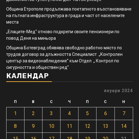
Община Етрополе продължава поетапното възстановяване
на пътната инфраструктура в града и част от населените
места
„Елаците-Мед“ отново подкрепи своите пенсионери по
повод Деня на миньора
Община Ботевград обявява свободно работно място по
трудов договор за длъжността Специалист „Контролен
център за видеонаблюдение” към Отдел „ Контрол по
сигурността и обществен ред”
КАЛЕНДАР
януари 2024
П
В
С
Ч
П
С
Н
1
2
3
4
5
6
7
8
9
10
11
12
13
14
15
16
17
18
19
20
21