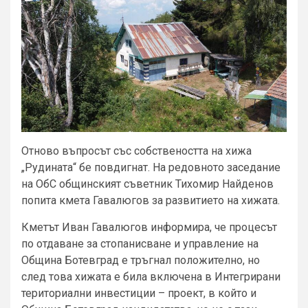
Отново въпросът със собствеността на хижа
„Рудината“ бе повдигнат. На редовното заседание
на ОбС общинският съветник Тихомир Найденов
попита кмета Гавалюгов за развитието на хижата.
Кметът Иван Гавалюгов информира, че процесът
по отдаване за стопанисване и управление на
Община Ботевград е тръгнал положително, но
след това хижата е била включена в Интегрирани
териториални инвестиции – проект, в който и