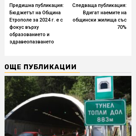
Continue
Предишна публикация:
Следваща публикация:
Бюджетът на Община
Вдигат наемите на
Reading
Етрополе за 2024 г. е с
общински жилища със
фокус върху
70%
образованието и
здравеопазването
ОЩЕ ПУБЛИКАЦИИ