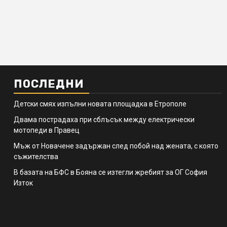
ПОСЛЕДНИ
Детски смях изпълни новата площадка в Етрополе
Двама пострадаха при сблъсък между електрически
мотопеди в Правец
Мъж от Новачене задържан след побой над жената, с която
съжителства
В базата на БФС в Бояна се изтегли жребият за ОГ София
Изток