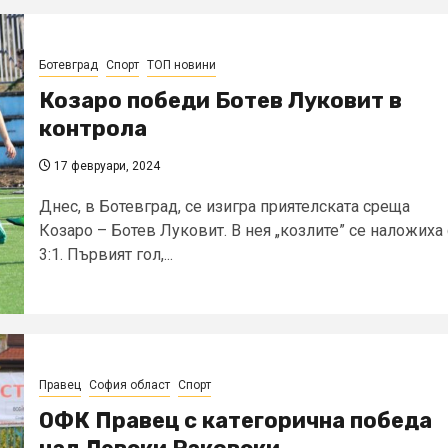
Ботевград
Спорт
ТОП новини
Козаро победи Ботев Луковит в
контрола
17 февруари, 2024
Днес, в Ботевград, се изигра приятелската среща
Козаро – Ботев Луковит. В нея „козлите” се наложиха 
3:1. Първият гол,...
Правец
София област
Спорт
ОФК Правец с категорична победа