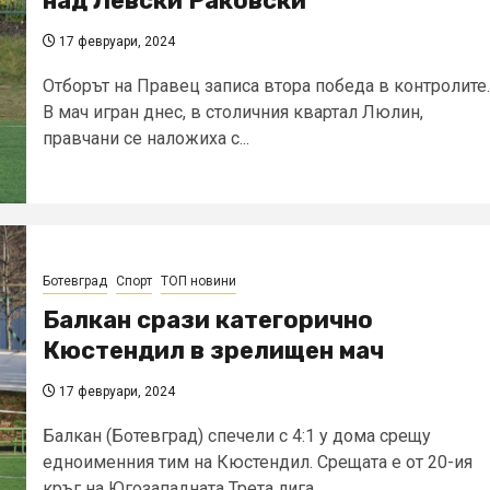
над Левски Раковски
17 февруари, 2024
Отборът на Правец записа втора победа в контролите.
В мач игран днес, в столичния квартал Люлин,
правчани се наложиха с...
Ботевград
Спорт
ТОП новини
Балкан срази категорично
Кюстендил в зрелищен мач
17 февруари, 2024
Балкан (Ботевград) спечели с 4:1 у дома срещу
едноименния тим на Кюстендил. Срещата е от 20-ия
кръг на Югозападната Трета лига....