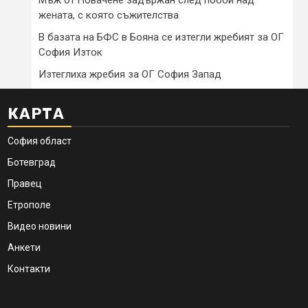
жената, с която съжителства
В базата на БФС в Бояна се изтегли жребият за ОГ
София Изток
Изтеглиха жребия за ОГ София Запад
КАРТА
София област
Ботевград
Правец
Етрополе
Видео новини
Анкети
Контакти