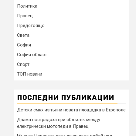
Политика
Правец
Предстоящо
Света
София
София област
Спорт
ТОП новини
ПОСЛЕДНИ ПУБЛИКАЦИИ
Детски смях изпълни новата площадка в Етрополе
Двама пострадаха при сблъсък между
електрически мотопеди в Правец
Мъж от Новачене задържан след побой над