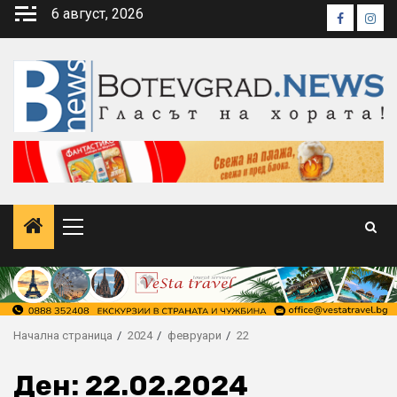
Skip
6 август, 2026
Faceboo
Inst
to
content
Primary
Menu
Начална страница
2024
февруари
22
Ден:
22.02.2024