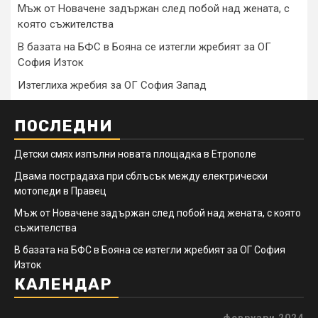
Мъж от Новачене задържан след побой над жената, с
която съжителства
В базата на БФС в Бояна се изтегли жребият за ОГ
София Изток
Изтеглиха жребия за ОГ София Запад
ПОСЛЕДНИ
Детски смях изпълни новата площадка в Етрополе
Двама пострадаха при сблъсък между електрически
мотопеди в Правец
Мъж от Новачене задържан след побой над жената, с която
съжителства
В базата на БФС в Бояна се изтегли жребият за ОГ София
Изток
КАЛЕНДАР