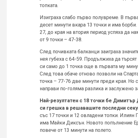
топката.
Изиграха слабо първо полувреме. В първата
десет минути вкара 13 точки и има 6орби. 
27, до края на втория период успяха да н
от 9 точки – 47-38.
След почивката балканци заиграха значите
нея губеха с 64-59. Продължиха да търсят
си само до 1 точка още в първата му минут
След това обаче отново позволи на Спарта
точка – 77-76 две минути преди края. Но 
направи по-голяма разлика и заслужено з
Най-резултатен с 18 точки бе Димитър
си грешка в решавашите последни секу
със 17 точки и 12 овладени топки. Илиян 
има Майки Диксън. Новото попълнение Ер
повече от 13 минути на полето.