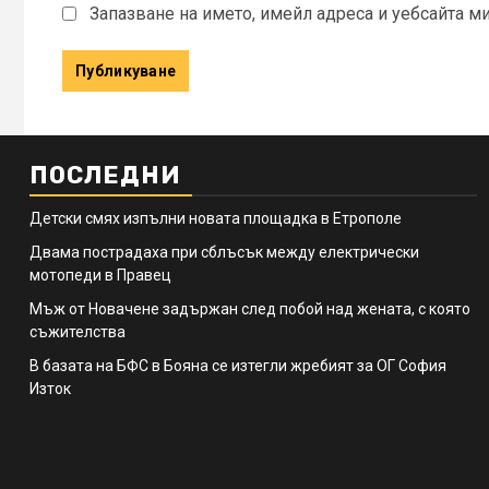
Запазване на името, имейл адреса и уебсайта м
ПОСЛЕДНИ
Детски смях изпълни новата площадка в Етрополе
Двама пострадаха при сблъсък между електрически
мотопеди в Правец
Мъж от Новачене задържан след побой над жената, с която
съжителства
В базата на БФС в Бояна се изтегли жребият за ОГ София
Изток