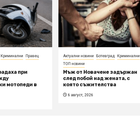
Криминални
Правец
Актуални новини
Ботевград
Криминални
ТОП новини
радаха при
Мъж от Новачене задържан
жду
след побой над жената, с
ки мотопеди в
която съжителства
6 август, 2026