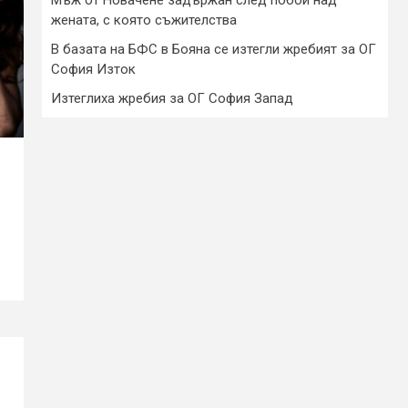
жената, с която съжителства
В базата на БФС в Бояна се изтегли жребият за ОГ
София Изток
Изтеглиха жребия за ОГ София Запад