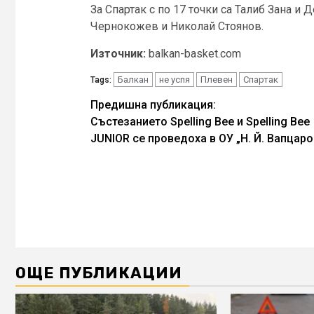
За Спартак с по 17 точки са Талиб Зана и
Чернокожев и Николай Стоянов.
Източник:
balkan-basket.com
Балкан
не успя
Плевен
Спартак
Tags:
Continue
Предишна публикация:
Състезанието Spelling Bee и Spelling Bee
Reading
JUNIOR се проведоха в ОУ „Н. Й. Вапцаро
ОЩЕ ПУБЛИКАЦИИ