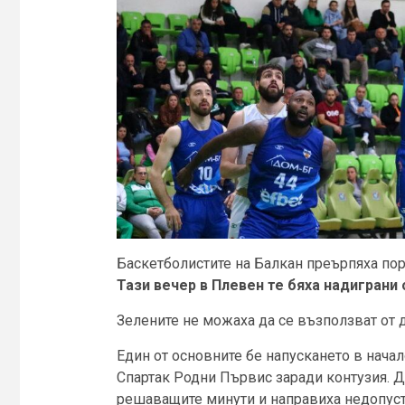
Баскетболистите на Балкан преърпяха пор
Тази вечер в Плевен те бяха надиграни от
Зелените не можаха да се възползват от д
Един от основните бе напускането в начало
Спартак Родни Първис заради контузия. Д
решаващите минути и направиха недопуст