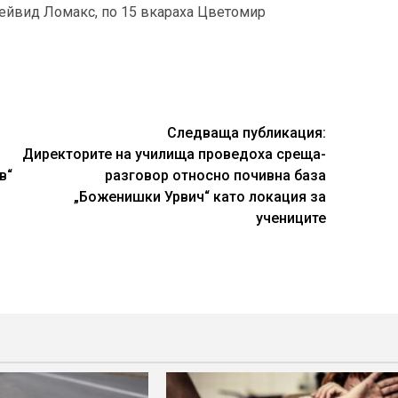
 Дейвид Ломакс, по 15 вкараха Цветомир
Следваща публикация:
Директорите на училища проведоха среща-
в“
разговор относно почивна база
„Боженишки Урвич“ като локация за
учениците