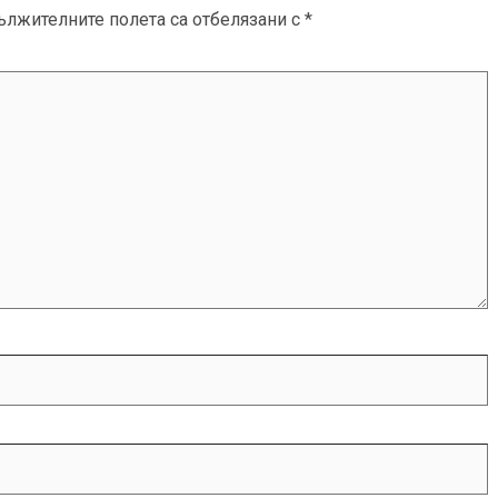
ължителните полета са отбелязани с
*