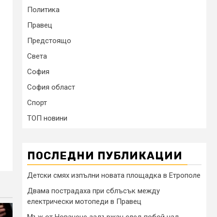
Политика
Правец
Предстоящо
Света
София
София област
Спорт
ТОП новини
ПОСЛЕДНИ ПУБЛИКАЦИИ
Детски смях изпълни новата площадка в Етрополе
Двама пострадаха при сблъсък между
електрически мотопеди в Правец
Мъж от Новачене задържан след побой над