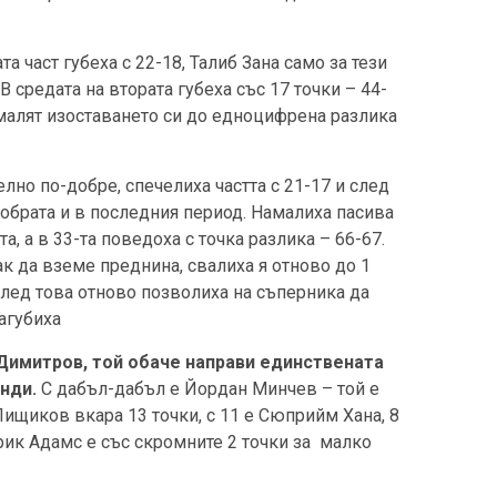
 част губеха с 22-18, Талиб Зана само за тези
В средата на втората губеха със 17 точки – 44-
амалят изоставането си до едноцифрена разлика
лно по-добре, спечелиха частта с 21-17 и след
 обрата и в последния период. Намалиха пасива
а, а в 33-та поведоха с точка разлика – 66-67.
к да вземе преднина, свалиха я отново до 1
след това отново позволиха на съперника да
агубиха
 Димитров, той обаче направи единствената
нди.
С дабъл-дабъл е Йордан Минчев – той е
Пищиков вкара 13 точки, с 11 е Сюприйм Хана, 8
ик Адамс е със скромните 2 точки за малко