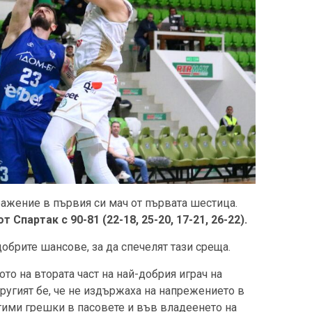
ажение в първия си мач от първата шестица.
 Спартак с 90-81 (22-18, 25-20, 17-21, 26-22).
обрите шансове, за да спечелят тази среща.
то на втората част на най-добрия играч на
ругият бе, че не издържаха на напрежението в
ими грешки в пасовете и във владеенето на