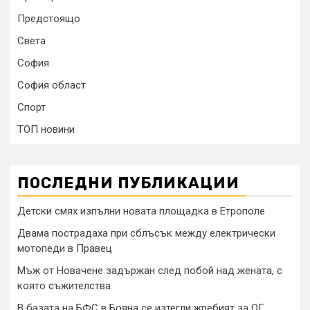
Предстоящо
Света
София
София област
Спорт
ТОП новини
ПОСЛЕДНИ ПУБЛИКАЦИИ
Детски смях изпълни новата площадка в Етрополе
Двама пострадаха при сблъсък между електрически
мотопеди в Правец
Мъж от Новачене задържан след побой над жената, с
която съжителства
В базата на БФС в Бояна се изтегли жребият за ОГ