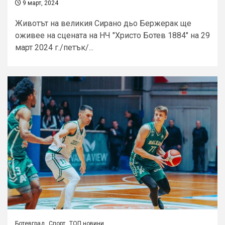
9 март, 2024
Животът на великия Сирано дьо Бержерак ще
оживее на сцената на НЧ "Христо Ботев 1884" на 29
март 2024 г./петък/...
Ботевград
Спорт
ТОП новини