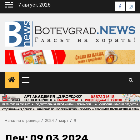
Skip
7 август, 2026
Faceboo
Inst
to
content
Primary
Menu
Начална страница
2024
март
9
Ден:
09.03.2024