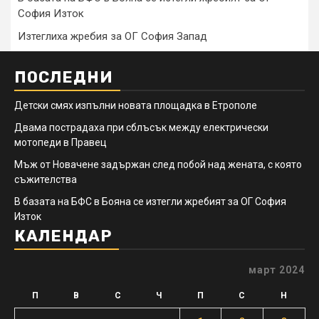
София Изток
Изтеглиха жребия за ОГ София Запад
ПОСЛЕДНИ
Детски смях изпълни новата площадка в Етрополе
Двама пострадаха при сблъсък между електрически
мотопеди в Правец
Мъж от Новачене задържан след побой над жената, с която
съжителства
В базата на БФС в Бояна се изтегли жребият за ОГ София
Изток
КАЛЕНДАР
март 2024
П
В
С
Ч
П
С
Н