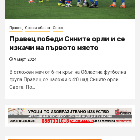
Правец
София област
Спорт
Правец победи Сините орли и се
изкачи на първото място
9 март, 2024
В отложен мач от 6-ти кръг на Областна футболна
група Правец се наложи с 4:0 над Сините орли
Своге. По...