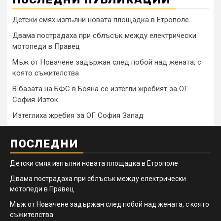
Детски смях изпълни новата площадка в Етрополе
Двама пострадаха при сблъсък между електрически
мотопеди в Правец
Мъж от Новачене задържан след побой над жената, с
която съжителства
В базата на БФС в Бояна се изтегли жребият за ОГ
София Изток
Изтеглиха жребия за ОГ София Запад
ПОСЛЕДНИ
Детски смях изпълни новата площадка в Етрополе
Двама пострадаха при сблъсък между електрически
мотопеди в Правец
Мъж от Новачене задържан след побой над жената, с която
съжителства