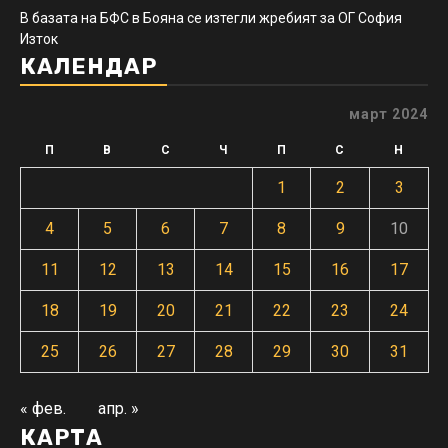
В базата на БФС в Бояна се изтегли жребият за ОГ София
Изток
КАЛЕНДАР
март 2024
П
В
С
Ч
П
С
Н
1
2
3
4
5
6
7
8
9
10
11
12
13
14
15
16
17
18
19
20
21
22
23
24
25
26
27
28
29
30
31
« фев.
апр. »
КАРТА