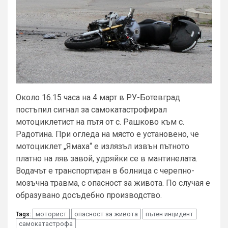
Около 16.15 часа на 4 март в РУ-Ботевград
постъпил сигнал за самокатастрофирал
мотоциклетист на пътя от с. Рашково към с.
Радотина. При огледа на място е установено, че
мотоциклет „Ямаха“ е излязъл извън пътното
платно на ляв завой, удряйки се в мантинелата.
Водачът е транспортиран в болница с черепно-
мозъчна травма, с опасност за живота. По случая е
образувано досъдебно производство.
моторист
опасност за живота
пътен инцидент
Tags:
самокатастрофа