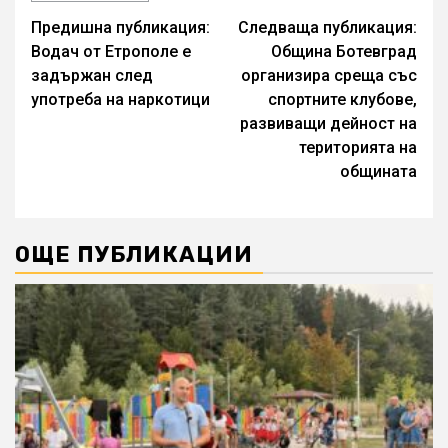
Continue
Предишна публикация:
Следваща публикация:
Водач от Етрополе е
Община Ботевград
Reading
задържан след
организира среща със
употреба на наркотици
спортните клубове,
развиващи дейност на
територията на
общината
ОЩЕ ПУБЛИКАЦИИ