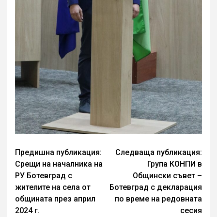
Continue
Предишна публикация:
Следваща публикация:
Срещи на началника на
Група КОНПИ в
Reading
РУ Ботевград с
Общински съвет –
жителите на села от
Ботевград с декларация
общината през април
по време на редовната
2024 г.
сесия