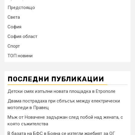
Предстоящо
Света
София
София област
Спорт
ТОП новини
ПОСЛЕДНИ ПУБЛИКАЦИИ
Детски смях изпълни новата площадка в Етрополе
Двама пострадаха при сблъсък между електрически
мотопеди в Правец
Мъж от Новачене задържан след побой над жената, с
която съжителства
В базата на БФС в Бояна се изтегли жребият за ОГ