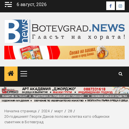
Skip
6 август, 2026
Faceboo
Inst
to
content
Primary
Menu
Начална страница
2024
март
28
20-годишният Георги Данов положи клетва като общински
съветник в Ботевград