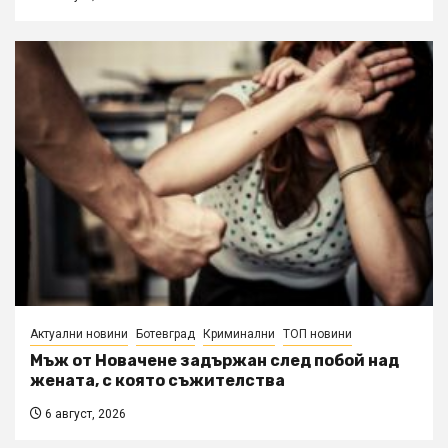
Актуални новини
Ботевград
Криминални
ТОП новини
Мъж от Новачене задържан след побой над
жената, с която съжителства
6 август, 2026