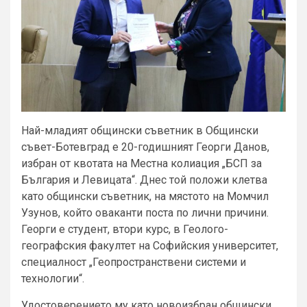
Най-младият общински съветник в Общински
съвет-Ботевград е 20-годишният Георги Данов,
избран от квотата на Местна колиация „БСП за
България и Левицата“. Днес той положи клетва
като общински съветник, на мястото на Момчил
Узунов, който оваканти поста по лични причини.
Георги е студент, втори курс, в Геолого-
географския факултет на Софийския университет,
специалност „Геопространствени системи и
технологии“.
Удостоверението му като новоизбран общински