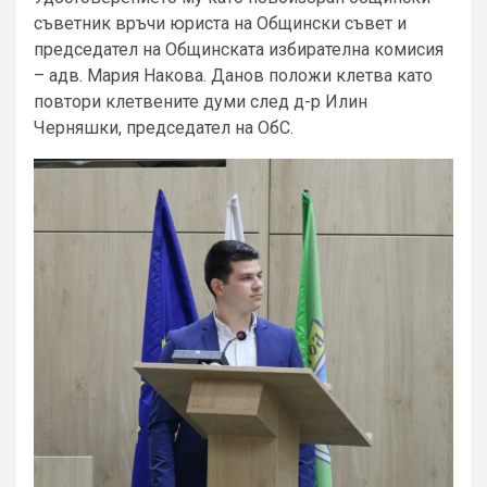
съветник връчи юриста на Общински съвет и
председател на Общинската избирателна комисия
– адв. Мария Накова. Данов положи клетва като
повтори клетвените думи след д-р Илин
Черняшки, председател на ОбС.