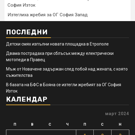
София Изток
Изтеглиха жребия за ОГ София Запад
ПОСЛЕДНИ
Детски смях изпълни новата площадка в Етрополе
Двама пострадаха при сблъсък между електрически
мотопеди в Правец
Мъж от Новачене задържан след побой над жената, с която
съжителства
В базата на БФС в Бояна се изтегли жребият за ОГ София
Изток
КАЛЕНДАР
март 2024
П
В
С
Ч
П
С
Н