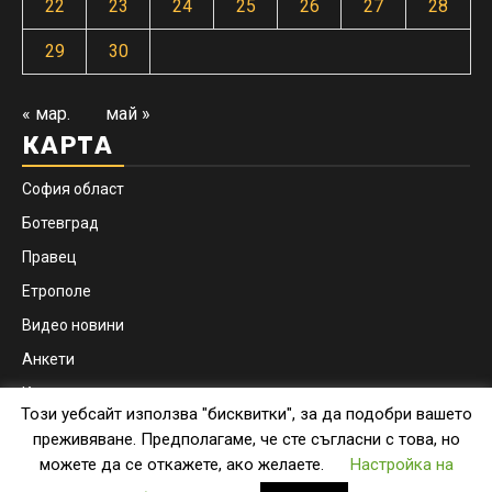
22
23
24
25
26
27
28
29
30
« мар.
май »
КАРТА
София област
Ботевград
Правец
Етрополе
Видео новини
Анкети
Контакти
Този уебсайт използва "бисквитки", за да подобри вашето
Facebook
Instagram
преживяване. Предполагаме, че сте съгласни с това, но
можете да се откажете, ако желаете.
Настройка на
Copyright © botevgrad.news | New Media Info Ltd
|