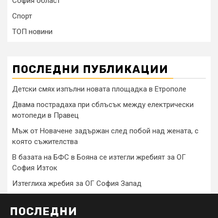
София област
Спорт
ТОП новини
ПОСЛЕДНИ ПУБЛИКАЦИИ
Детски смях изпълни новата площадка в Етрополе
Двама пострадаха при сблъсък между електрически
мотопеди в Правец
Мъж от Новачене задържан след побой над жената, с
която съжителства
В базата на БФС в Бояна се изтегли жребият за ОГ
София Изток
Изтеглиха жребия за ОГ София Запад
ПОСЛЕДНИ