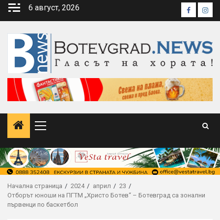
Skip
6 август, 2026
Faceboo
Inst
to
content
Primary
Menu
Начална страница
2024
април
23
Отборът юноши на ПГТМ „Христо Ботев“ – Ботевград са зонални
първенци по баскетбол