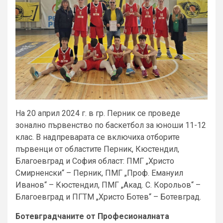
На 20 април 2024 г. в гр. Перник се проведе
зонално първенство по баскетбол за юноши 11-12
клас. В надпреварата се включиха отборите
първенци от областите Перник, Кюстендил,
Благоевград и София област: ПМГ „Христо
Смирненски“ – Перник, ПМГ „Проф. Емануил
Иванов“ – Кюстендил, ПМГ „Акад. С. Корольов“ –
Благоевград и ПГТМ „Христо Ботев“ – Ботевград.
Ботевградчаните от Професионалната