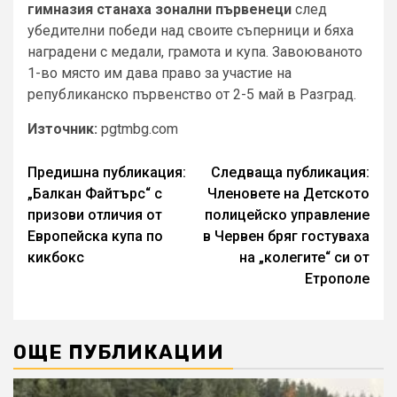
гимназия станаха зонални първенеци
след
убедителни победи над своите съперници и бяха
наградени с медали, грамота и купа. Завоюваното
1-во място им дава право за участие на
републиканско първенство от 2-5 май в Разград.
Източник:
pgtmbg.com
Continue
Предишна публикация:
Следваща публикация:
„Балкан Файтърс“ с
Членовете на Детското
Reading
призови отличия от
полицейско управление
Европейска купа по
в Червен бряг гостуваха
кикбокс
на „колегите“ си от
Етрополе
ОЩЕ ПУБЛИКАЦИИ