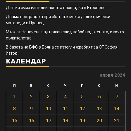
Детски смях изпълни новата площадка в Етрополе
Двама пострадаха при сблъсък между електрически
мотопеди в Правец
Мъж от Новачене задържан след побой над жената, с която
съжителства
В базата на БФС в Бояна се изтегли жребият за ОГ София
Изток
КАЛЕНДАР
април 2024
П
В
С
Ч
П
С
Н
1
2
3
4
5
6
7
8
9
10
11
12
13
14
15
16
17
18
19
20
21