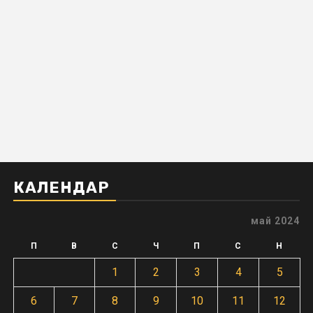
КАЛЕНДАР
май 2024
П
В
С
Ч
П
С
Н
1
2
3
4
5
6
7
8
9
10
11
12