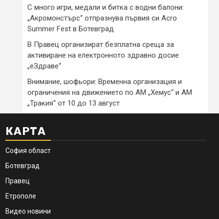
С много игри, медали и битка с водни балони:
„Акромонстърс“ отпразнува първия си Acro
Summer Fest в Ботевград
В Правец организират безплатна среща за
активиране на електронното здравно досие
„еЗдраве“
Внимание, шофьори: Временна организация и
ограничения на движението по АМ „Хемус“ и АМ
„Тракия“ от 10 до 13 август
КАРТА
София област
Ботевград
Правец
Етрополе
Видео новини