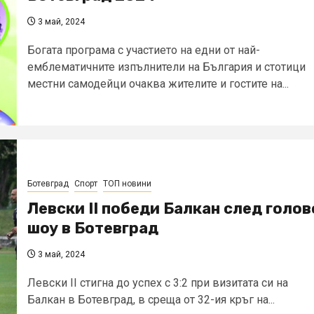
3 май, 2024
Богата програма с участието на едни от най-
емблематичните изпълнители на България и стотици
местни самодейци очаква жителите и гостите на...
Ботевград
Спорт
ТОП новини
Левски II победи Балкан след голов
шоу в Ботевград
3 май, 2024
Левски II стигна до успех с 3:2 при визитата си на
Балкан в Ботевград, в среща от 32-ия кръг на...