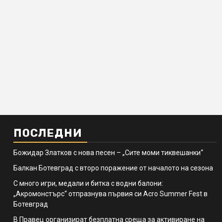
ПОСЛЕДНИ
Божидар Златков с нова песен – „Сите моми тиквешанки“
Балкан Ботевград с второ поражение от началото на сезона
С много игри, медали и битка с водни балони:
„Акромонстърс“ отпразнува първия си Acro Summer Fest в
Ботевград
В Правец организират безплатна среща за активиране на