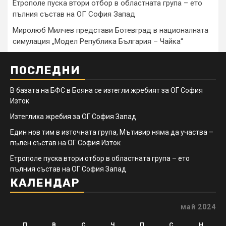
Етрополе пуска втори отбор в областната група – ето
пълния състав на ОГ София Запад
Миролюб Милчев представи Ботевград в националната
симулация „Модел Република България – Чайка“
ПОСЛЕДНИ
В базата на БФС в Бояна се изтегли жребият за ОГ София
Изток
Изтеглиха жребия за ОГ София Запад
Един нов тим в източната група, Мътивир няма да участва –
пълен състав на ОГ София Изток
Етрополе пуска втори отбор в областната група – ето
пълния състав на ОГ София Запад
КАЛЕНДАР
май 2024
П
В
С
Ч
П
С
Н