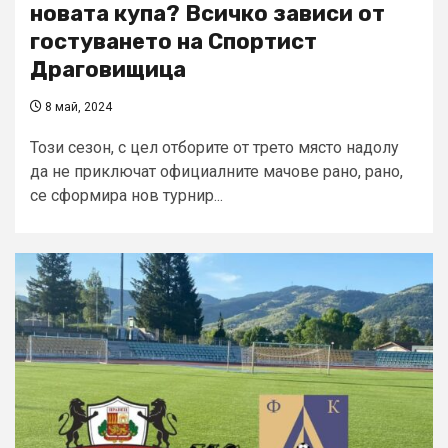
новата купа? Всичко зависи от
гостуването на Спортист
Драговищица
8 май, 2024
Този сезон, с цел отборите от трето място надолу
да не приключат официалните мачове рано, рано,
се сформира нов турнир...