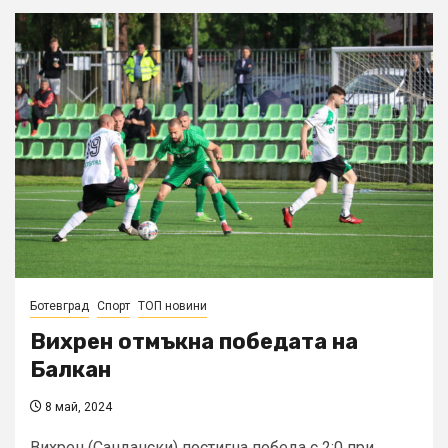
Ботевград
Спорт
ТОП новини
Вихрен отмъкна победата на
Балкан
8 май, 2024
Вихрен (Сандански) постигна победа с 2:0 при