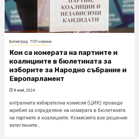
Ботевград
ТОП новини
Кои са номерата на партиите и
коалициите в бюлетината за
изборите за Народно събрание и
Европарламент
8 май, 2024
ентралната избирателна комисия (ЦИК) проведе
жребия за определяне на номерата в бюлетината
на партиите и коалициите. Комисията взе решение
изтеглените...