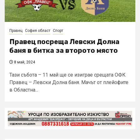
Правец
София област
Спорт
Правец посреща Левски Долна
баня в битка за второто място
8 май, 2024
Тази събота – 11 май ще се изиграе срещата ОФК
Правец – Левски Долна баня. Мачът от плейофите
в Областна...