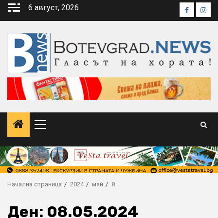
Skip
6 август, 2026
Faceboo
Inst
to
content
Primary
Menu
Начална страница
2024
май
8
Ден:
08.05.2024