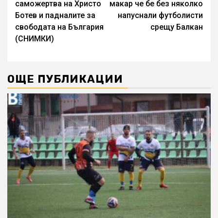
саможертва на Христо
макар че бе без няколко
Ботев и падналите за
напуснали футболисти
свободата на България
срещу Балкан
(СНИМКИ)
ОЩЕ ПУБЛИКАЦИИ