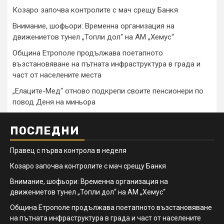
Козаро започва контролите с мач срещу Банкя
Внимание, шофьори: Временна организация на
движениетов тунел „Топли дол“ на АМ „Хемус“
Община Етрополе продължава поетапното
възстановяване на пътната инфраструктура в града и
част от населените места
„Елаците-Мед“ отново подкрепи своите пенсионери по
повод Деня на миньора
ПОСЛЕДНИ
Правец с първа контрола в неделя
Козаро започва контролите с мач срещу Банкя
Внимание, шофьори: Временна организация на
движениетов тунел „Топли дол“ на АМ „Хемус“
Община Етрополе продължава поетапното възстановяване
на пътната инфраструктура в града и част от населените