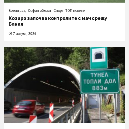
Ботевград
София област
Спорт
ТОП новини
Козаро започва контролите с мач срещу
Банкя
7 август, 2026