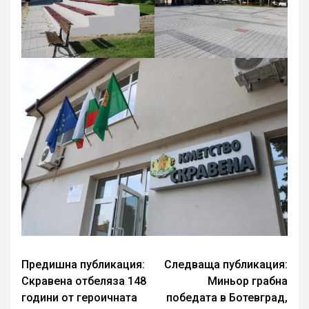
Continue
Предишна публикация:
Следваща публикация:
Скравена отбеляза 148
Миньор грабна
Reading
години от героичната
победата в Ботевград,