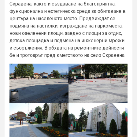
Скравена, както и създаване на благоприятна,
функционална и естетическа среда за обитаване в
центъра на населеното място. Предвиждат се
подмяна на настилки, изграждане на паркоместа,
нови озеленени площи, заедно с площи за отдих,
детска площадка и подмяна на инженерни мрежи
и съоръжения. В обхвата на ремонтните дейности
бе и тротоарът пред кметството на село Скравена.