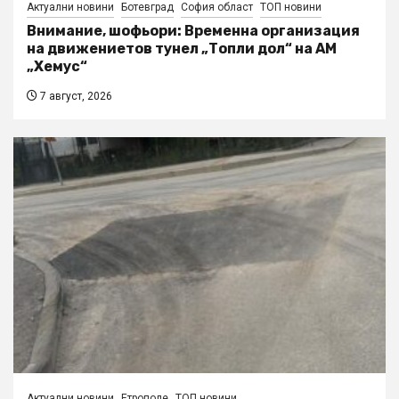
Актуални новини
Ботевград
София област
ТОП новини
Внимание, шофьори: Временна организация
на движениетов тунел „Топли дол“ на АМ
„Хемус“
7 август, 2026
Актуални новини
Етрополе
ТОП новини