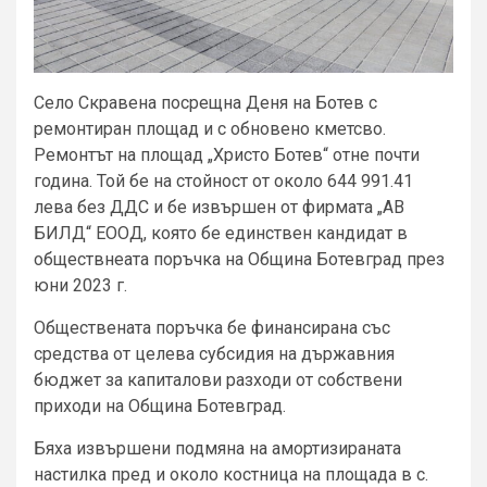
Село Скравена посрещна Деня на Ботев с
ремонтиран площад и с обновено кметсво.
Ремонтът на площад „Христо Ботев“ отне почти
година. Той бе на стойност от около 644 991.41
лева без ДДС и бе извършен от фирмата „АВ
БИЛД“ ЕООД, която бе единствен кандидат в
обществнеата поръчка на Община Ботевград през
юни 2023 г.
Обществената поръчка бе финансирана със
средства от целева субсидия на държавния
бюджет за капиталови разходи от собствени
приходи на Община Ботевград.
Бяха извършени подмяна на амортизираната
настилка пред и около костница на площада в с.