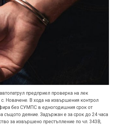
1, автопатрул предприел проверка на лек
 с. Новачене. В хода на извършения контрол
офира без СУМПС в едногодишния срок от
а същото деяние. Задържан е за срок до 24 часа
ство за извършено престъпление по чл. 343В,