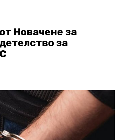
от Новачене за
детелство за
ПС