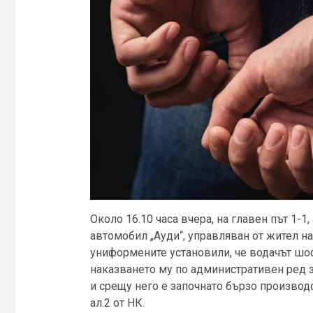
Около 16.10 часа вчера, на главен път 1-
автомобил „Ауди“, управляван от жител на
униформените установили, че водачът ш
наказването му по административен ред з
и срещу него е започнато бързо производ
ал.2 от НК.