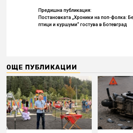
Continue
Предишна публикация:
Постановката „Хроники на поп-фолка: Б
Reading
птици и куршуми“ гостува в Ботевград
ОЩЕ ПУБЛИКАЦИИ