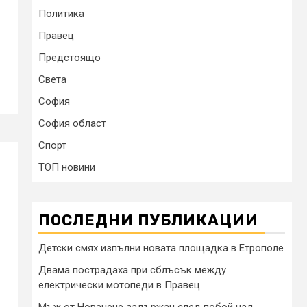
Политика
Правец
Предстоящо
Света
София
София област
Спорт
ТОП новини
ПОСЛЕДНИ ПУБЛИКАЦИИ
Детски смях изпълни новата площадка в Етрополе
Двама пострадаха при сблъсък между
електрически мотопеди в Правец
Мъж от Новачене задържан след побой над