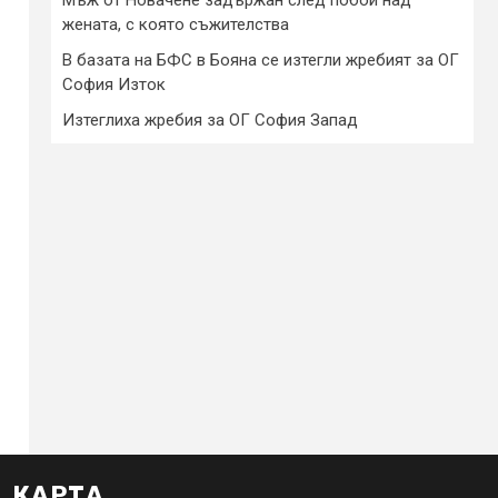
жената, с която съжителства
В базата на БФС в Бояна се изтегли жребият за ОГ
София Изток
Изтеглиха жребия за ОГ София Запад
КАРТА