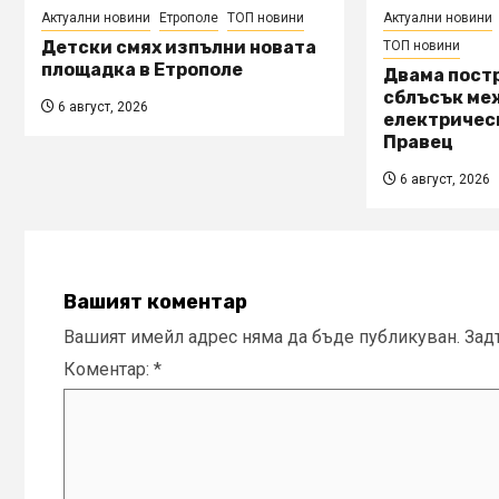
Актуални новини
Етрополе
ТОП новини
Актуални новини
Детски смях изпълни новата
ТОП новини
площадка в Етрополе
Двама пост
сблъсък ме
6 август, 2026
електричес
Правец
6 август, 2026
Вашият коментар
Вашият имейл адрес няма да бъде публикуван.
Зад
Коментар:
*