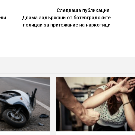
Следваща публикация:
ели
Двама задържани от ботевградските
полицаи за притежание на наркотици