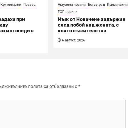
Криминални
Правец
Актуални новини
Ботевград
Криминални
ТОП новини
радаха при
Мъж от Новачене задържан
жду
след побой над жената, с
ки мотопеди в
която съжителства
6 август, 2026
ължителните полета са отбелязани с
*