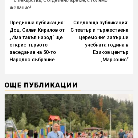
– с лекарства, с отделено време, с голямо
желание!
Continue
Предишна публикация:
Следваща публикация:
Доц. Силви Кирилов от
С театър и тържествена
Reading
„Има такъв народ“ ще
церемония завърши
открие първото
учебната година в
заседание на 50-то
Езиков център
Народно събрание
„Марконис“
ОЩЕ ПУБЛИКАЦИИ