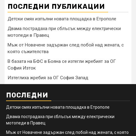
ПОСЛЕДНИ ПУБЛИКАЦИИ
Детски смях изпълни новата площадка в Етрополе
Двама пострадаха при сблъсък между електрически
мотопеди в Правец
Мъж от Новачене задържан след побой над жената, с
която съжителства
В базата на БФС в Бояна се изтегли жребият за ОГ
София Изток
Изтеглиха жребия за ОГ София Запад
ПОСЛЕДНИ
Детски смях изпълни новата площадка в Етрополе
Двама пострадаха при сблъсък между електрически
мотопеди в Правец
Мъж от Новачене задържан след побой над жената, с която