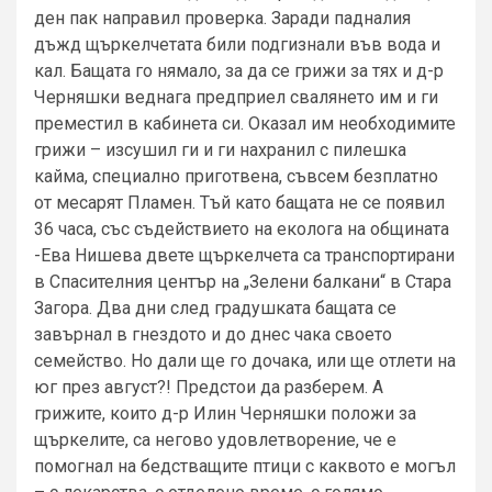
ден пак направил проверка. Заради падналия
дъжд щъркелчетата били подгизнали във вода и
кал. Бащата го нямало, за да се грижи за тях и д-р
Черняшки веднага предприел свалянето им и ги
преместил в кабинета си. Оказал им необходимите
грижи – изсушил ги и ги нахранил с пилешка
кайма, специално приготвена, съвсем безплатно
от месарят Пламен. Тъй като бащата не се появил
36 часа, със съдействието на еколога на общината
-Ева Нишева двете щъркелчета са транспортирани
в Спасителния център на „Зелени балкани“ в Стара
Загора. Два дни след градушката бащата се
завърнал в гнездото и до днес чака своето
семейство. Но дали ще го дочака, или ще отлети на
юг през август?! Предстои да разберем. А
грижите, които д-р Илин Черняшки положи за
щъркелите, са негово удовлетворение, че е
помогнал на бедстващите птици с каквото е могъл