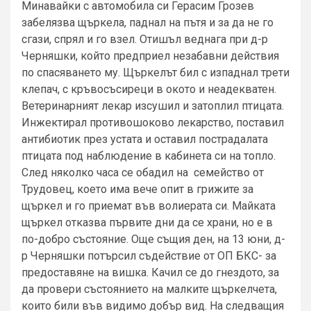
Минавайки с автомобила си Герасим Грозев
забелязва щъркела, паднал на пътя и за да не го
сгази, спрял и го взел. Отишъл веднага при д-р
Черняшки, който предприел незабавни действия
по спасяването му. Щъркелът бил с изпаднал трети
клепач, с кръвосъсиреци в окото и неадекватен.
Ветеринарният лекар изсушил и затоплил птицата.
Инжектирал противошоково лекарство, поставил
антибиотик през устата и оставил пострадалата
птицата под наблюдение в кабинета си на топло.
След няколко часа се обадил на семейство от
Трудовец, което има вече опит в грижите за
щъркел и го приемат във волиерата си. Майката
щъркел отказва първите дни да се храни, но е в
по-добро състояние. Още същия ден, на 13 юни, д-
р Черняшки потърсил съдействие от ОП БКС- за
предоставяне на вишка. Качил се до гнездото, за
да провери състоянието на малките щъркелчета,
които били във видимо добър вид. На следващия