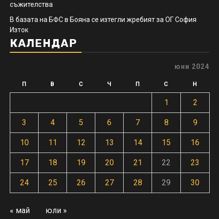
съжителства
В базата на БФС в Бояна се изтегли жребият за ОГ София
Изток
КАЛЕНДАР
юни 2024
П
В
С
Ч
П
С
Н
1
2
3
4
5
6
7
8
9
10
11
12
13
14
15
16
17
18
19
20
21
22
23
24
25
26
27
28
29
30
« май
юли »