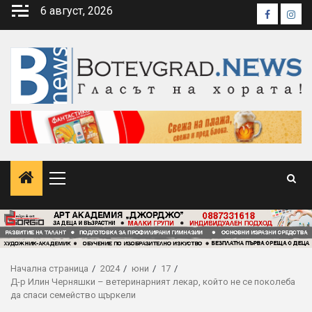
Skip
6 август, 2026
Faceboo
Inst
to
content
Primary
Menu
Начална страница
2024
юни
17
Д-р Илин Черняшки – ветеринарният лекар, който не се поколеба
да спаси семейство щъркели