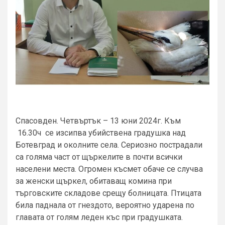
Спасовден. Четвъртък – 13 юни 2024г. Към
16.30ч се изсипва убийствена градушка над
Ботевград и околните села. Сериозно пострадали
са голяма част от щъркелите в почти всички
населени места. Огромен късмет обаче се случва
за женски щъркел, обитаващ комина при
търговските складове срещу болницата. Птицата
била паднала от гнездото, вероятно ударена по
главата от голям леден къс при градушката.