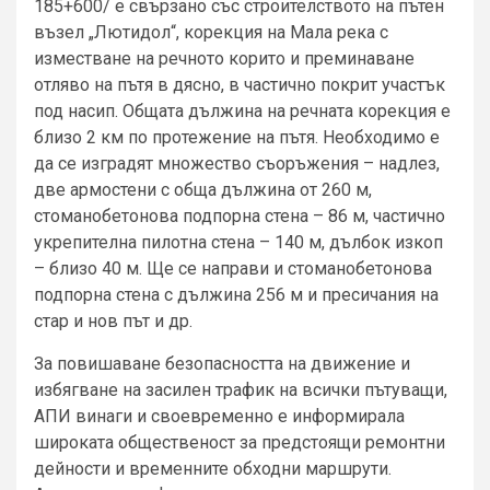
185+600/ е свързано със строителството на пътен
възел „Лютидол“, корекция на Мала река с
изместване на речното корито и преминаване
отляво на пътя в дясно, в частично покрит участък
под насип. Общата дължина на речната корекция е
близо 2 км по протежение на пътя. Необходимо е
да се изградят множество съоръжения – надлез,
две армостени с обща дължина от 260 м,
стоманобетонова подпорна стена – 86 м, частично
укрепителна пилотна стена – 140 м, дълбок изкоп
– близо 40 м. Ще се направи и стоманобетонова
подпорна стена с дължина 256 м и пресичания на
стар и нов път и др.
За повишаване безопасността на движение и
избягване на засилен трафик на всички пътуващи,
АПИ винаги и своевременно е информирала
широката общественост за предстоящи ремонтни
дейности и временните обходни маршрути.