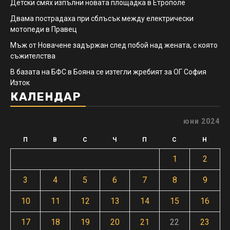
Детски смях изпълни новата площадка в Етрополе
Двама пострадаха при сблъсък между електрически
мотопеди в Правец
Мъж от Новачене задържан след побой над жената, с която
съжителства
В базата на БФС в Бояна се изтегли жребият за ОГ София
Изток
КАЛЕНДАР
юни 2024
П
В
С
Ч
П
С
Н
1
2
3
4
5
6
7
8
9
10
11
12
13
14
15
16
17
18
19
20
21
22
23