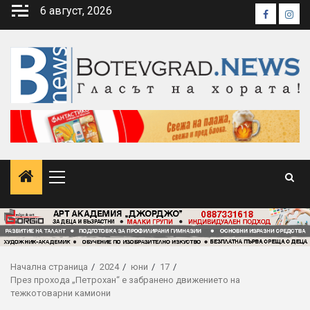
Skip
6 август, 2026
Faceboo
Inst
to
content
Primary
Menu
Начална страница
2024
юни
17
През прохода „Петрохан“ е забранено движението на
тежкотоварни камиони