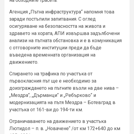
на обходните трасета.
Агенция „Пътна инфраструктура“ напомня това
заради постъпили запитвания. С оглед
осигуряване на безопасността на живота и
здравето на хората, АПИ извършва задълбочени
анализи на пътната обстановка и е в комуникация
с отговорните институции преди да бъде
въведена временната организация на
движението.
Спирането на трафика по участъка от
първокласния път ще е необходимо за
доизграждането на пътните възли на две нива –
„Мездра“, „Дърманци“ и „Ребърково“ и
модернизацията на пътя Мездра – Ботевград в
участъка от 161-ви до 194-ти км.
Ограничаването на движението в участъка
Лютидол – п. в. „Новачене“ /от км 172+640 до км