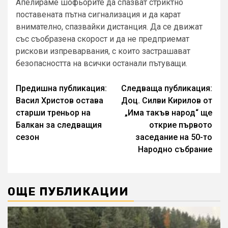
Апелираме шофьорите да спазват стриктно
поставената пътна сигнализация и да карат
внимателно, спазвайки дистанция. Да се движат
със съобразена скорост и да не предприемат
рискови изпреварвания, с които застрашават
безопасността на всички останали пътуващи.
Continue
Предишна публикация:
Следваща публикация:
Васил Христов остава
Доц. Силви Кирилов от
Reading
старши треньор на
„Има такъв народ“ ще
Балкан за следващия
открие първото
сезон
заседание на 50-то
Народно събрание
ОЩЕ ПУБЛИКАЦИИ