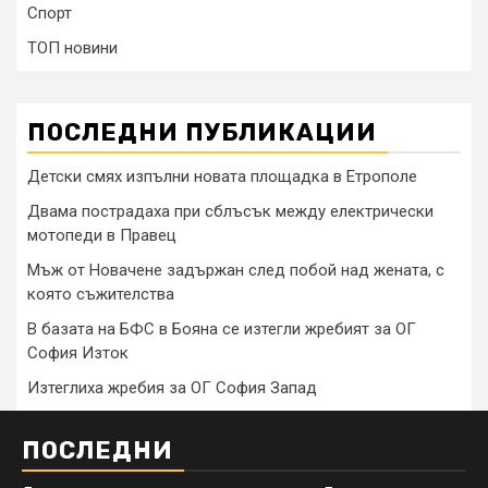
Спорт
ТОП новини
ПОСЛЕДНИ ПУБЛИКАЦИИ
Детски смях изпълни новата площадка в Етрополе
Двама пострадаха при сблъсък между електрически
мотопеди в Правец
Мъж от Новачене задържан след побой над жената, с
която съжителства
В базата на БФС в Бояна се изтегли жребият за ОГ
София Изток
Изтеглиха жребия за ОГ София Запад
ПОСЛЕДНИ