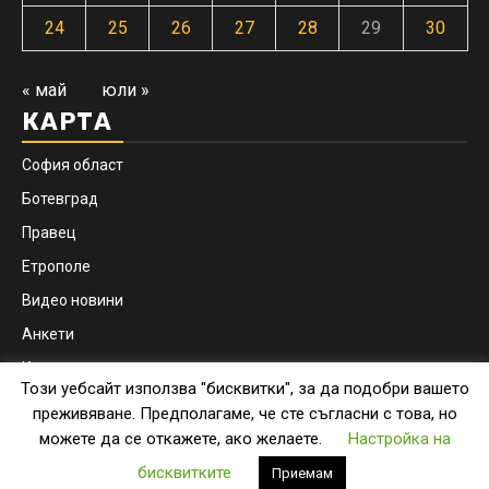
24
25
26
27
28
29
30
« май
юли »
КАРТА
София област
Ботевград
Правец
Етрополе
Видео новини
Анкети
Контакти
Този уебсайт използва "бисквитки", за да подобри вашето
Facebook
Instagram
преживяване. Предполагаме, че сте съгласни с това, но
можете да се откажете, ако желаете.
Настройка на
Copyright © botevgrad.news | New Media Info Ltd
|
бисквитките
Приемам
Newsphere
by AF themes.