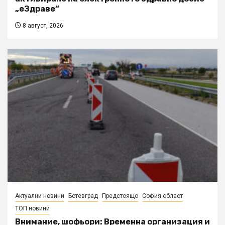
„еЗдраве“
8 август, 2026
Актуални новини
Ботевград
Предстоящо
София област
ТОП новини
Внимание, шофьори: Временна организация и