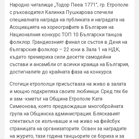
Народно читалище „Тодор Пеев 1771”, гр. Етрополе
с ръководител Калинка Пушкарова спечели
специалната награда на публиката и наградата на
Асоциацията на хореографите в България на
Националния конкурс ТОП 10 Български танцов
фолклор. Грандиозният финал се състоя в Деня на
българския фолклор – 22 юни в Зала 1 на НДК,
където премериха сили десетте самодейни
състави и ансамбли от всички краища на България,
достигналите до крайната фаза на конкурса.
Стотици етрополци присъстваха на живо в залата
и мощно подкрепяха своите любимци. Сред тях бе
и зам.-кметът на Община Етрополе Катя
Симеонова, която предвождаше многобройната
група на Общинска администрация. Бляскавият
спектакъл се излъчваше и на живо на фейсбук
страницата на организаторите. Освен за наградите
на журито, тази година танцьорите се бориха и за