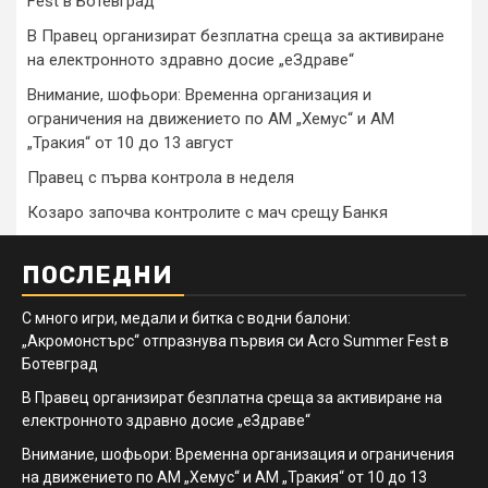
Fest в Ботевград
В Правец организират безплатна среща за активиране
на електронното здравно досие „еЗдраве“
Внимание, шофьори: Временна организация и
ограничения на движението по АМ „Хемус“ и АМ
„Тракия“ от 10 до 13 август
Правец с първа контрола в неделя
Козаро започва контролите с мач срещу Банкя
ПОСЛЕДНИ
С много игри, медали и битка с водни балони:
„Акромонстърс“ отпразнува първия си Acro Summer Fest в
Ботевград
В Правец организират безплатна среща за активиране на
електронното здравно досие „еЗдраве“
Внимание, шофьори: Временна организация и ограничения
на движението по АМ „Хемус“ и АМ „Тракия“ от 10 до 13