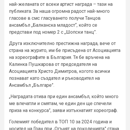
най-желаната от всеки артист награда – тази на
публиката. За наша огромна радост най-много
гласове в смс гласуването получи Танцов
ансамбъл „Балканска младост“, който се
представи под номер 2 с „Шопски танц”.
Друга изключително престижна награда, вече от
страна на журито, им бе присъдена от Асоциацията
на хореографите в България. Тя бе връчена на
Калинка Пушкарова от председателя на
Асоциацията Христо Димитров, когото всички
познават като създател и ръководител на
Ансамбъл „Българе”.
„Наградата отива при един ансамбъл, който много
ме впечатли и смятам, че един ден ще спечели
приза на конкурса”, заяви изтъкнатият хореограф.
Големият победител в ТОП 10 за 2024 година и
носител на Гран при „Огънят на поколенията” стана