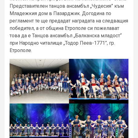
Представителен танцов ансамбъл „Чудесия” към
Младежкия дом в Пазарджик. Догодина по
регламент те ще предадат наградата на следващия
победител, а от община Етрополе си пожелават
това да е Танцов ансамбъл „Балканска младост“
при Народно читалище „Тодор Пеев-1771”, гр.
Етрополе.