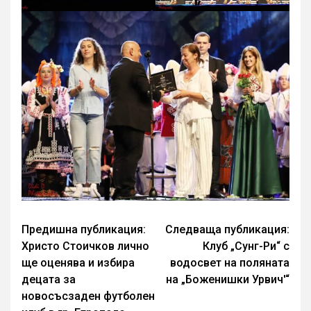
Continue
Предишна публикация:
Следваща публикация:
Христо Стоичков лично
Клуб „Сунг-Ри“ с
Reading
ще оценява и избира
водосвет на поляната
децата за
на „Боженишки Урвич'“
новосъсзаден футболен