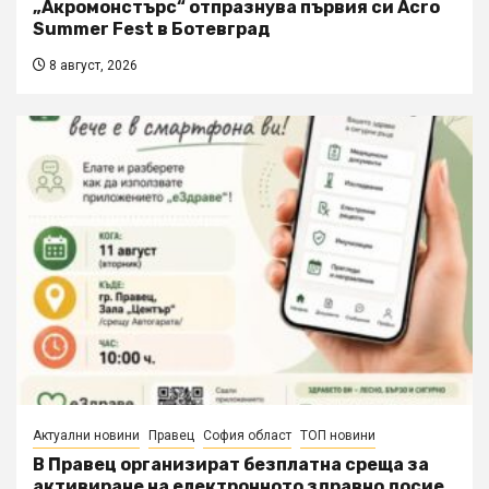
„Акромонстърс“ отпразнува първия си Acro
Summer Fest в Ботевград
8 август, 2026
Актуални новини
Правец
София област
ТОП новини
В Правец организират безплатна среща за
активиране на електронното здравно досие