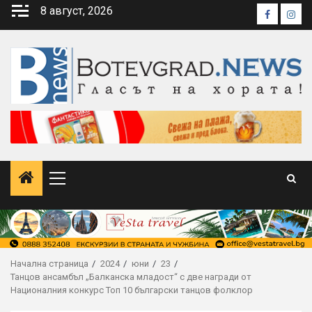
Skip
8 август, 2026
Faceboo
Inst
to
content
Primary
Menu
Начална страница
2024
юни
23
Танцов ансамбъл „Балканска младост“ с две награди от
Националния конкурс Топ 10 български танцов фолклор