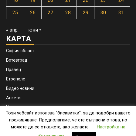
18
19
20
21
22
23
24
25
26
27
28
29
30
31
« апр.
юни »
КАРТА
София област
Ботевград
Правец
Етрополе
Видео новини
Анкети
Контакти
Този уебсайт използва "бисквитки", за да подобри вашето
Facebook
Instagram
преживяване. Предполагаме, че сте съгласни с това, но
можете да се откажете, ако желаете.
Настройка на
Copyright © botevgrad.news | New Media Info Ltd
|