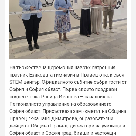
На тържествена церемония навръх патронния
празник Езиковата гимназия в Правец откри своя
STEM център. Официалното събитие събра гости от
София и София област. Първа своите поздрави
поднесе г-жа Росица Иванова – началник на
Регионалното управление на образованието
София област. Присъстваха зам.-кметът на Община
Правец г-жа Таня Димитрова, образователни
дейци от Община Правец, директори на училища в
София област и София град, бивши и настоящи