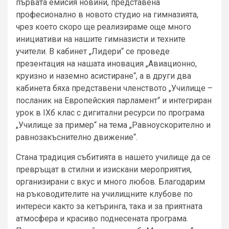
първата емисия новини, представена
професионално в новото студио на гимназията,
чрез което скоро ще реализираме още много
инициативи на нашите гимназисти и техните
учители. В кабинет „Лидери“ се проведе
презентация на нашата иновация „Авиационно,
круизно и наземно асистиране“, а в други два
кабинета бяха представени членството „Училище –
посланик на Европейския парламент“ и интегриран
урок в IXб клас с дигитални ресурси по програма
„Училище за пример“ на тема „Равноускорително и
равнозакъснително движение“.
Стана традиция събитията в нашето училище да се
превръщат в стилни и изискани мероприятия,
организирани с вкус и много любов. Благодарим
на ръководителите на училищните клубове по
интереси както за кетъринга, така и за приятната
атмосфера и красиво поднесената програма.