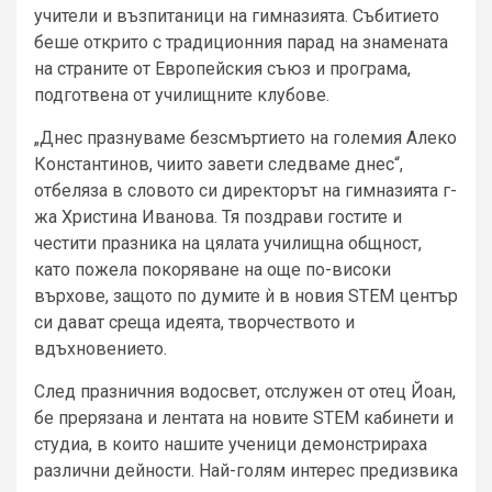
учители и възпитаници на гимназията. Събитието
беше открито с традиционния парад на знамената
на страните от Европейския съюз и програма,
подготвена от училищните клубове.
„Днес празнуваме безсмъртието на големия Алеко
Константинов, чиито завети следваме днес“,
отбеляза в словото си директорът на гимназията г-
жа Христина Иванова. Тя поздрави гостите и
честити празника на цялата училищна общност,
като пожела покоряване на още по-високи
върхове, защото по думите ѝ в новия STEM център
си дават среща идеята, творчеството и
вдъхновението.
След празничния водосвет, отслужен от отец Йоан,
бе прерязана и лентата на новите STEM кабинети и
студиа, в които нашите ученици демонстрираха
различни дейности. Най-голям интерес предизвика