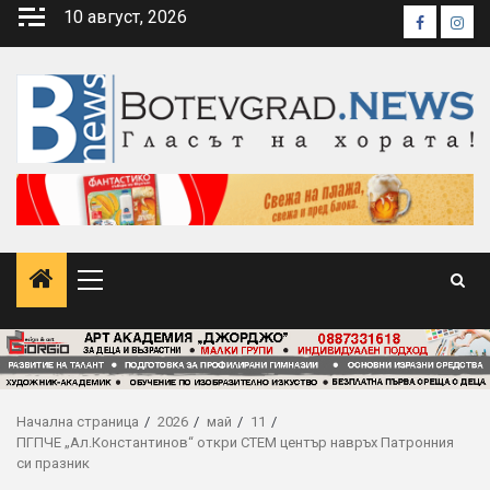
Skip
10 август, 2026
Faceboo
Inst
to
content
Primary
Menu
Начална страница
2026
май
11
ПГПЧЕ „Ал.Константинов“ откри СТЕМ център навръх Патронния
си празник