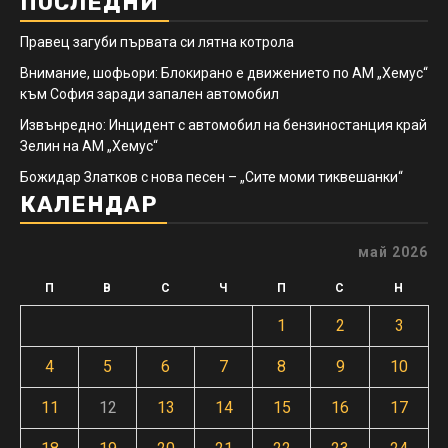
ПОСЛЕДНИ
Правец загуби първата си лятна котрола
Внимание, шофьори: Блокирано е движението по АМ „Хемус“
към София заради запален автомобил
Извънредно: Инцидент с автомобил на бензиностанция край
Зелин на АМ „Хемус“
Божидар Златков с нова песен – „Сите моми тиквешанки“
КАЛЕНДАР
май 2026
П
В
С
Ч
П
С
Н
1
2
3
4
5
6
7
8
9
10
11
12
13
14
15
16
17