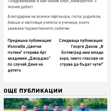
Поздравяваме и най-новия клуб „Мажоретки“ с
техния дебют.
Благодарим на всички партньори, гости, родители,
бивши и настоящи учители и ученици, които
уважиха тържественото събитие.
Continue
Предишна публикация:
Следваща публикация:
Изложба „Цветни
Георги Данов: „В
Reading
пътеки“ открива Арт
Ботевград има млади
академия „Джорджо“
хора, чиито гласове си
по случай Деня на
струва да бъдат чути!“
детето
ОЩЕ ПУБЛИКАЦИИ