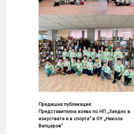
Continue
Предишна публикация:
Представителна изява по НП „Заедно в
Reading
изкуствата и в спорта“ в ОУ „Никола
Вапцаров“