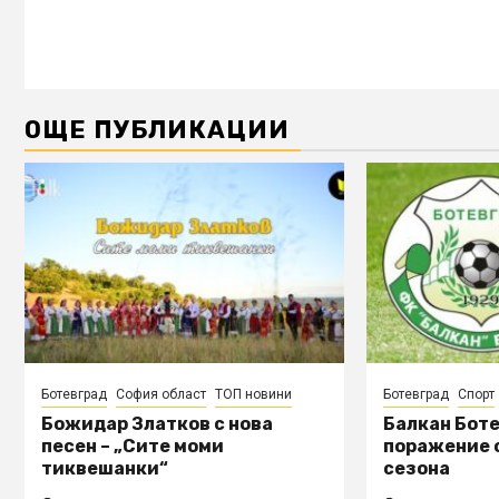
ОЩЕ ПУБЛИКАЦИИ
Ботевград
София област
ТОП новини
Ботевград
Спорт
Божидар Златков с нова
Балкан Боте
песен – „Сите моми
поражение о
тиквешанки“
сезона