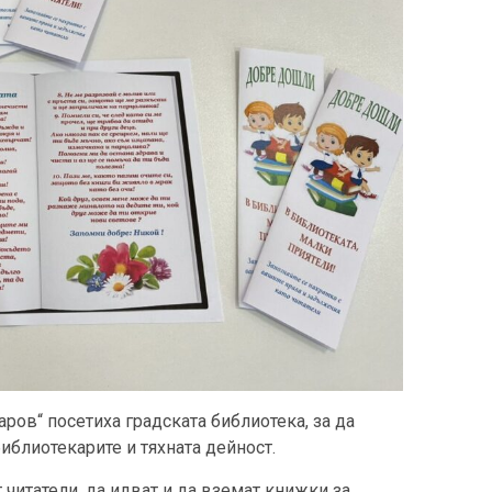
аров“ посетиха градската библиотека, за да
библиотекарите и тяхната дейност.
читатели, да идват и да вземат книжки за