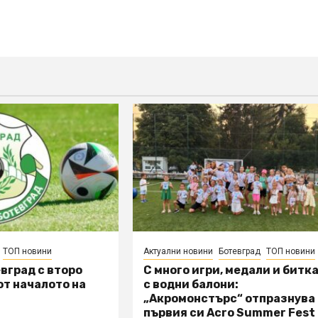
ТОП новини
Актуални новини
Ботевград
ТОП новини
вград с второ
С много игри, медали и битк
т началото на
с водни балони:
„Акромонстърс“ отпразнува
първия си Acro Summer Fest