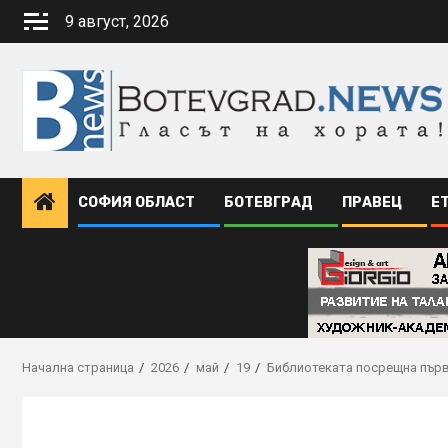
Skip
9 август, 2026
to
content
СОФИЯ ОБЛАСТ
БОТЕВГРАД
ПРАВЕЦ
Е
Начална страница
2026
май
19
Библиотеката посрещна първо