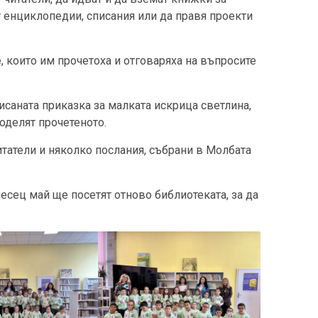
ат енциклопедии, списания или да правя проекти
, които им прочетоха и отговаряха на въпросите
саната приказка за малката искрица светлина,
поделят прочетеното.
итатели и няколко послания, събрани в Молбата
есец май ще посетят отново библиотеката, за да