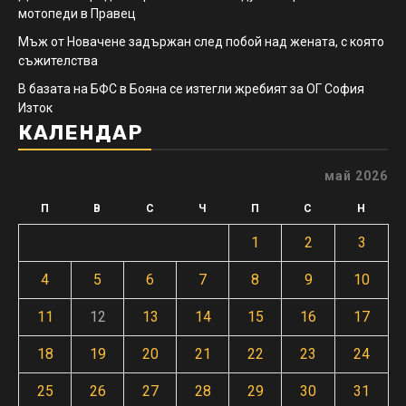
мотопеди в Правец
Мъж от Новачене задържан след побой над жената, с която
съжителства
В базата на БФС в Бояна се изтегли жребият за ОГ София
Изток
КАЛЕНДАР
май 2026
П
В
С
Ч
П
С
Н
1
2
3
4
5
6
7
8
9
10
11
12
13
14
15
16
17
18
19
20
21
22
23
24
25
26
27
28
29
30
31