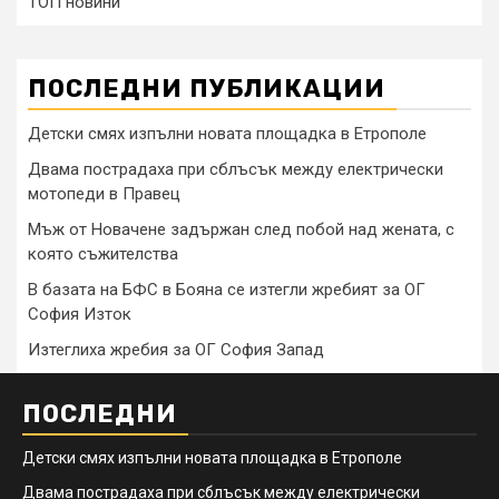
ТОП новини
ПОСЛЕДНИ ПУБЛИКАЦИИ
Детски смях изпълни новата площадка в Етрополе
Двама пострадаха при сблъсък между електрически
мотопеди в Правец
Мъж от Новачене задържан след побой над жената, с
която съжителства
В базата на БФС в Бояна се изтегли жребият за ОГ
София Изток
Изтеглиха жребия за ОГ София Запад
ПОСЛЕДНИ
Детски смях изпълни новата площадка в Етрополе
Двама пострадаха при сблъсък между електрически