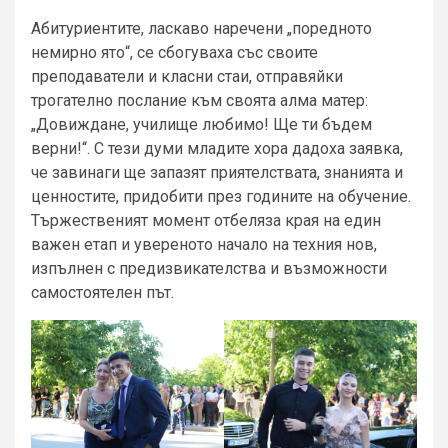
Абитуриентите, ласкаво наречени „поредното
немирно ято“, се сбогуваха със своите
преподаватели и класни стаи, отправяйки
трогателно послание към своята алма матер:
„Довиждане, училище любимо! Ще ти бъдем
верни!“. С тези думи младите хора дадоха заявка,
че завинаги ще запазят приятелствата, знанията и
ценностите, придобити през годините на обучение.
Тържественият момент отбеляза края на един
важен етап и увереното начало на техния нов,
изпълнен с предизвикателства и възможности
самостоятелен път.