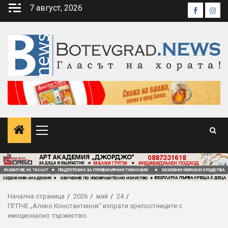
Skip
7 август, 2026
Faceboo
Inst
to
content
Primary
Menu
Начална страница
2026
май
24
ПГПЧЕ „Алеко Константинов“ изпрати зрелостниците с
емоционално тържество.