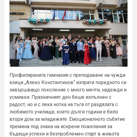
Профилираната гимназия с преподаване на чужди
езици „Алеко Константинов“ изпрати поредното си
завършващо поколение с много мечти, надежди и
усмивки. Празничният ден беше изпълнен с
радост, но и с лека нотка на тъга от раздялата с
любимото училище, което дълги години е било
втори дом за младежите. Емоционалното събитие
премина под знака на искрени пожелания за
бъдещи успехи и безпроблемен старт в живота.