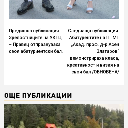
Continue
Предишна публикация:
Следваща публикация:
Зрелостниците на УКТЦ
Aбитурентите на ППМГ
Reading
– Правец отпразнуваха
„Акад. проф. д-р Асен
своя абитуриентски бал.
Златаров“
демонстрираха класа,
креативност и визия на
своя бал /ОБНОВЕНА/
ОЩЕ ПУБЛИКАЦИИ