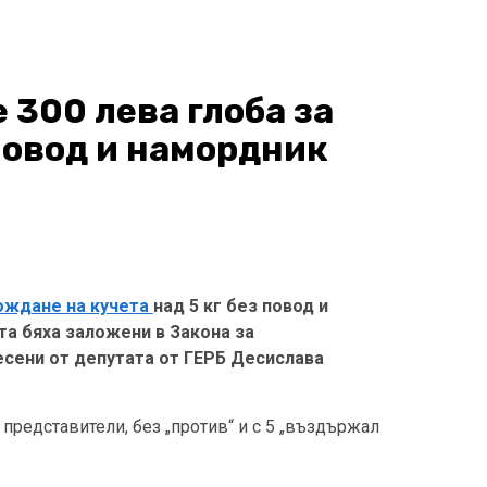
 300 лева глоба за
 повод и намордник
ождане на кучета
над 5 кг без повод и
та бяха заложени в Закона за
сени от депутата от ГЕРБ Десислава
 представители, без „против“ и с 5 „въздържал