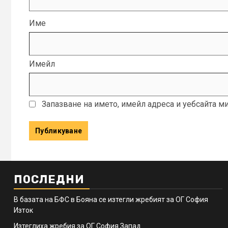
Име
Имейл
Запазване на името, имейл адреса и уебсайта м
ПОСЛЕДНИ
В базата на БФС в Бояна се изтегли жребият за ОГ София
Изток
Изтеглиха жребия за ОГ София Запад