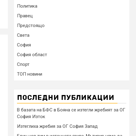
Политика
Правец
Предстоящо
Света
София
София област
Спорт
ТОП новини
ПОСЛЕДНИ ПУБЛИКАЦИИ
В базата на БФС в Бояна се изтегли жребият за ОГ
София Изток
Изтеглиха жребия за ОГ София Запад
Един нов тим в източната група, Мътивир няма да