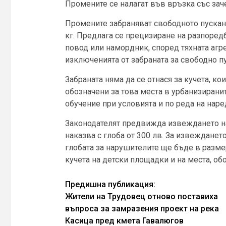
Промените се налагат във връзка със зач
Промените забраняват свободното пускане
кг. Предлага се прецизиране на разпоредб
повод или намордник, според тяхната агр
изключенията от забраната за свободно п
Забраната няма да се отнася за кучета, ко
обозначени за това места в урбанизиранит
обучение при условията и по реда на наре
Законодателят предвижда извеждането на 
наказва с глоба от 300 лв. За извежданет
глобата за нарушителите ще бъде в размер
кучета на детски площадки и на места, об
Continue
Предишна публикация:
Жители на Трудовец отново поставиха
Reading
въпроса за замразения проект на рeка
Касица пред кмета Гавалюгов