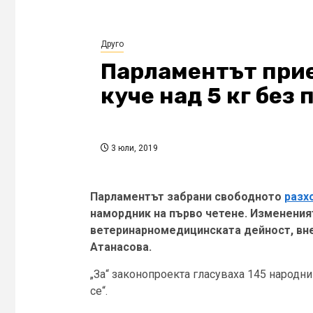
Друго
Парламентът прие
куче над 5 кг без
3 юли, 2019
Парламентът забрани свободното
разх
намордник на първо четене. Изменения
ветеринарномедицинската дейност, вне
Атанасова.
„За“ законопроекта гласуваха 145 народни
се“.