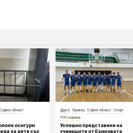
София област
Друго
Правец
София област
Спорт
ТОП новини
ополе осигури
Успешно представяне на
еда за дете със
учениците от Езиковата