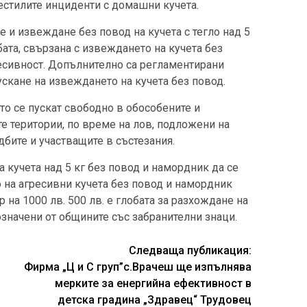
естилите инциденти с домашни кучета.
 и извеждане без повод на кучета с тегло над 5
ата, свързана с извеждането на кучета без
есивност. Допълнително са регламентирани
ускане на извеждането на кучета без повод.
ито се пускат свободно в обособените и
е територии, по време на лов, подложени на
дбите и участващите в състезания.
кучета над 5 кг без повод и намордник да се
о на агресивни кучета без повод и намордник
 на 1000 лв. 500 лв. е глобата за разхождане на
означени от общините със забранителни знаци.
Следваща публикация:
Фирма „Ц и С груп”с.Врачеш ще изпълнява
мерките за енергийна ефективност в
детска градина „Здравец“ Трудовец