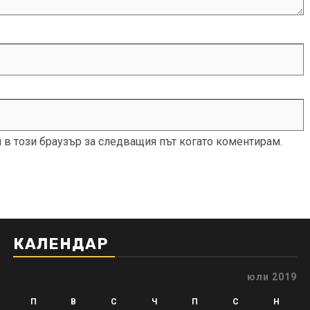
и в този браузър за следващия път когато коментирам.
КАЛЕНДАР
юли 2019
П
В
С
Ч
П
С
Н