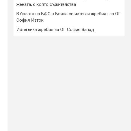
жената, с която съжителства
В базата на БФС в Бояна се изтегли жребият за ОГ
София Изток
Изтеглиха жребия за ОГ София Запад