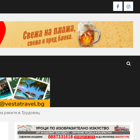
Facebook
Insta
на реките в Трудовец