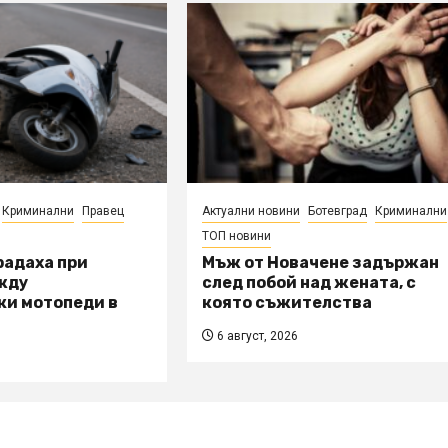
Криминални
Правец
Актуални новини
Ботевград
Криминални
ТОП новини
радаха при
Мъж от Новачене задържан
жду
след побой над жената, с
ки мотопеди в
която съжителства
6 август, 2026