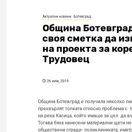
Актуални новини
Ботевград
Община Ботевград
своя сметка да и
на проекта за кор
Трудовец
26 юли, 2019
Община Ботевград е получила няколко пис
прехвърлят топката относно проблема с п
на река Касица, който имаше за цел да в
Тогава бяха нанесени материални щети не 
обществени сгради- поликлиниката, кметст