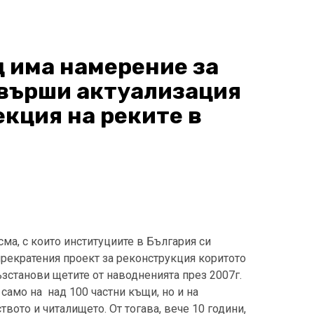
 има намерение за
звърши актуализация
екция на реките в
ма, с които институциите в България си
рекратения проект за реконструкция коритото
ъзстанови щетите от наводненията през 2007г.
само на над 100 частни къщи, но и на
вото и читалището. От тогава, вече 10 години,