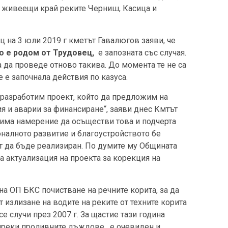
, живеещи край реките Черниш, Касица и
ц на 3 юли 2019 г кметът Гавалюгов заяви, че
о е родом от Трудовец,
е запозната със случая.
а да проведе отново такива. До момента те не са
 е започнала действия по казуса.
 разработим проект, който да предложим на
 и аварии за финансиране“, заяви днес Кмтът
 има намерение да осъществи това и подчерта
оналното развитие и благоустройството бе
т да бъде реализиран. По думите му Общината
 актуализация на проекта за корекция на
 ОП БКС почистване на речните корита, за да
излизане на водите на реките от техните корита
се случи през 2007 г. За щастие тази година
преки проливните дъждове , е очевиден и