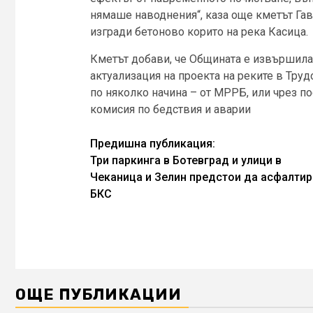
нямаше наводнения“, каза още кметът Гав
изгради бетоново корито на река Касица.
Кметът добави, че Общината е извършила 
актуализация на проекта на реките в Тру
по няколко начина – от МРРБ, или чрез 
комисия по бедствия и аварии
Continue
Предишна публикация:
Три паркинга в Ботевград и улици в
Reading
Чеканица и Зелин предстои да асфалтир
БКС
ОЩЕ ПУБЛИКАЦИИ