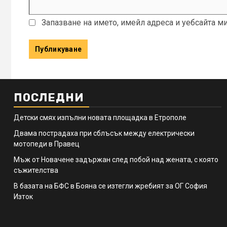
Запазване на името, имейл адреса и уебсайта м
ПОСЛЕДНИ
Детски смях изпълни новата площадка в Етрополе
Двама пострадаха при сблъсък между електрически
мотопеди в Правец
Мъж от Новачене задържан след побой над жената, с която
съжителства
В базата на БФС в Бояна се изтегли жребият за ОГ София
Изток