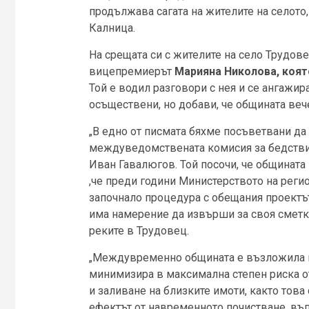
продължава сагата на жителите на селото
Калница.
На срещата си с жителите на село Трудове
вицепремиерът
Марияна Николова, коят
Той е водил разговори с нея и се ангажир
осъществени, но добави, че общината вече
„В едно от писмата бяхме посъветвани да
междуведомствената комисия за бедствия
Иван Гавалюгов. Той посочи, че общината
,че преди години Министерството на реги
започнало процедура с обещания проектъ
има намерение да извърши за своя сметка
реките в Трудовец.
„Междувременно общината е възложила на
минимизира в максимална степен риска от 
и заливане на близките имоти, както това 
ефектът от навременното почистване, въ