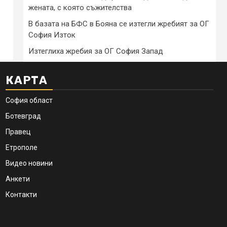
жената, с която съжителства
В базата на БФС в Бояна се изтегли жребият за ОГ
София Изток
Изтеглиха жребия за ОГ София Запад
КАРТА
София област
Ботевград
Правец
Етрополе
Видео новини
Анкети
Контакти