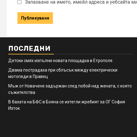
Запазване на името, имейл адреса и уебсайта м
ПОСЛЕДНИ
Детски смях изпълни новата площадка в Етрополе
Двама пострадаха при сблъсък между електрически
мотопеди в Правец
Мъж от Новачене задържан след побой над жената, с която
съжителства
В базата на БФС в Бояна се изтегли жребият за ОГ София
Изток