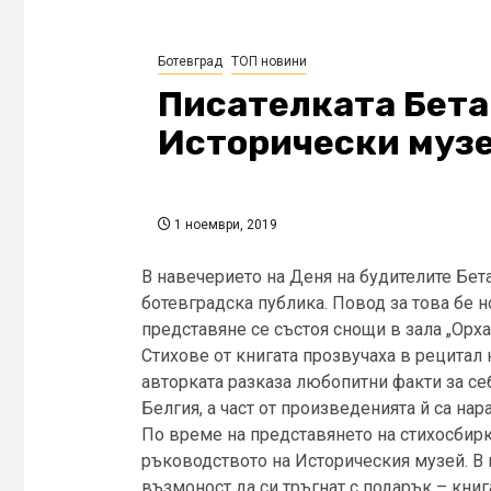
Ботевград
ТОП новини
Писателката Бета 
Исторически музе
1 ноември, 2019
В навечерието на Деня на будителите Бет
ботевградска публика. Повод за това бе но
представяне се състоя снощи в зала „Орх
Стихове от книгата прозвучаха в рецитал
авторката разказа любопитни факти за себ
Белгия, а част от произведенията й са на
По време на представянето на стихосбирк
ръководството на Историческия музей. В 
възмоност да си тръгнат с подарък – книг