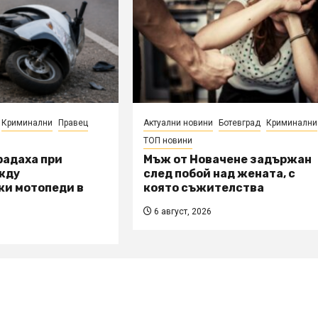
Криминални
Правец
Актуални новини
Ботевград
Криминални
ТОП новини
радаха при
Мъж от Новачене задържан
жду
след побой над жената, с
ки мотопеди в
която съжителства
6 август, 2026