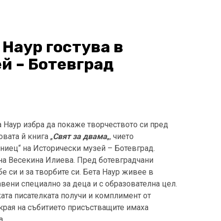
Наур гостува в
й – Ботевград
а Наур избра да покаже творчеството си пред
вата й книга „
Свят за двама
„, чието
аниец“ на Исторически музей – Ботевград.
 на Весекина Илиева. Пред ботевградчани
е си и за творбите си. Бета Наур живее в
равени специално за деца и с образователна цел.
ата писателката получи и комплимент от
края на събитието присъстващите имаха
а.