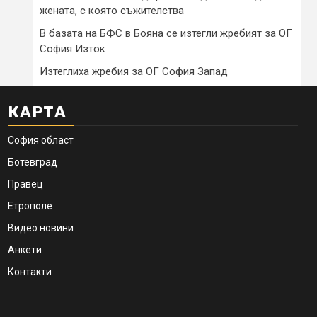
жената, с която съжителства
В базата на БФС в Бояна се изтегли жребият за ОГ
София Изток
Изтеглиха жребия за ОГ София Запад
КАРТА
София област
Ботевград
Правец
Етрополе
Видео новини
Анкети
Контакти