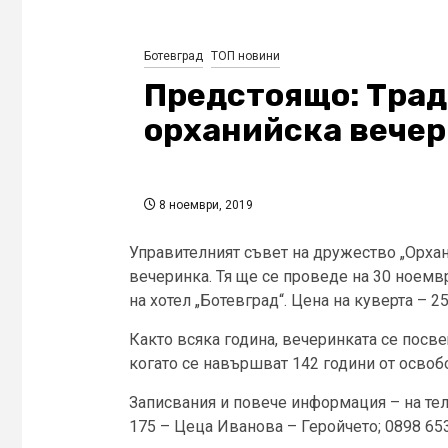
Ботевград
ТОП новини
Предстоящо: Тра
орханийска вече
8 ноември, 2019
Управителният съвет на дружество „Орха
вечеринка. Тя ще се проведе на 30 ноемвр
на хотел „Ботевград“. Цена на куверта – 2
Както всяка година, вечеринката се посв
когато се навършват 142 години от освоб
Записвания и повече информация – на тел
175 – Цеца Иванова – Геройчето; 0898 65