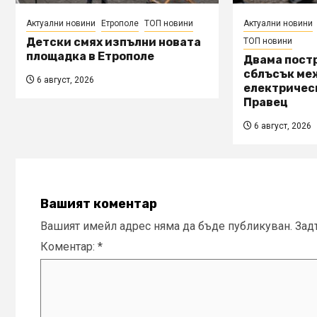
Актуални новини
Етрополе
ТОП новини
Актуални новини
Детски смях изпълни новата
ТОП новини
площадка в Етрополе
Двама пост
сблъсък ме
6 август, 2026
електричес
Правец
6 август, 2026
Вашият коментар
Вашият имейл адрес няма да бъде публикуван.
Зад
Коментар:
*