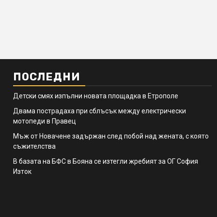
ПОСЛЕДНИ
Детски смях изпълни новата площадка в Етрополе
Двама пострадаха при сблъсък между електрически
мотопеди в Правец
Мъж от Новачене задържан след побой над жената, с която
съжителства
В базата на БФС в Бояна се изтегли жребият за ОГ София
Изток