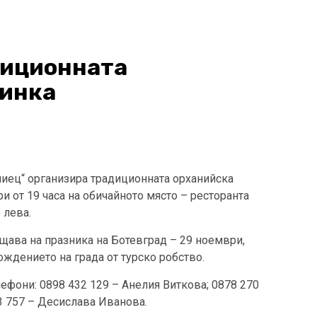
диционната
ринка
ниец“ организира традиционната орханийска
и от 19 часа на обичайното място – ресторанта
5 лева.
ещава на празника на Ботевград – 29 ноември,
ождението на града от турско робство.
ефони: 0898 432 129 – Анелия Виткова; 0878 270
3 757 – Десислава Иванова.