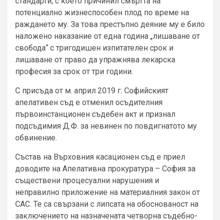
стандарти, с което причинил смъртта на
потенциално жизнеспособен плод по време на
раждането му. За това престъпно деяние му е било
наложено наказание от една година „лишаване от
свобода“ с тригодишен изпитателен срок и
лишаване от право да упражнява лекарска
професия за срок от три години.
С присъда от м. април 2019 г. Софийският
апелативен съд е отменил осъдителния
първоинстанционен съдебен акт и признал
подсъдимия Д.Ф. за невинен по повдигнатото му
обвинение.
Състав на Върховния касационен съд е приел
доводите на Апелативна прокуратура – София за
съществени процесуални нарушения и
неправилно приложение на материалния закон от
САС. Те са свързани с липсата на обоснованост на
заключението на назначената четворна съдебно-