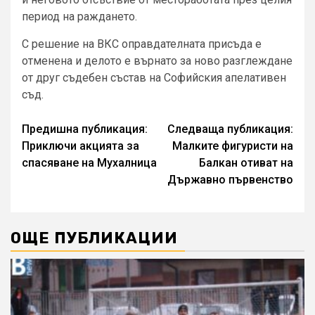
период на раждането.
С решение на ВКС оправдателната присъда е
отменена и делото е върнато за ново разглеждане
от друг съдебен състав на Софийския апелативен
съд.
Continue
Предишна публикация:
Следваща публикация:
Приключи акцията за
Малките фигуристи на
Reading
спасяване на Мухалница
Балкан отиват на
Държавно първенство
ОЩЕ ПУБЛИКАЦИИ