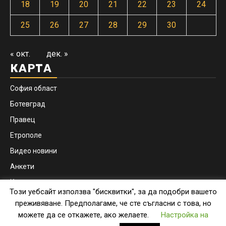
18
19
20
21
22
23
24
25
26
27
28
29
30
« окт.
дек. »
КАРТА
София област
Ботевград
Правец
Етрополе
Видео новини
Анкети
Контакти
Този уебсайт използва "бисквитки", за да подобри вашето
Facebook
Instagram
преживяване. Предполагаме, че сте съгласни с това, но
можете да се откажете, ако желаете.
Настройка на
Copyright © botevgrad.news | New Media Info Ltd
|