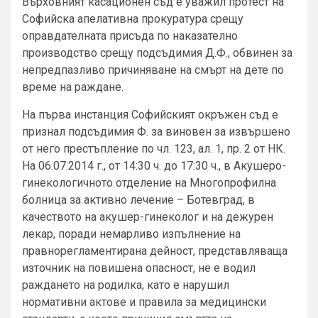
Върховният касационен съд е уважил протест на
Софийска апелативна прокуратура срещу
оправдателната присъда по наказателно
производство срещу подсъдимия Д.Ф., обвинен за
непредпазливо причиняване на смърт на дете по
време на раждане.
На първа инстанция Софийският окръжен съд е
признал подсъдимия Ф. за виновен за извършено
от него престъпление по чл. 123, ал. 1, пр. 2 от НК.
На 06.07.2014 г., от 14:30 ч. до 17:30 ч., в Акушеро-
гинекологичното отделение на Многопрофилна
болница за активно лечение – Ботевград, в
качеството на акушер-гинеколог и на дежурен
лекар, поради немарливо изпълнение на
правнорегламентирана дейност, представляваща
източник на повишена опасност, не е водил
раждането на родилка, като е нарушил
нормативни актове и правила за медицински