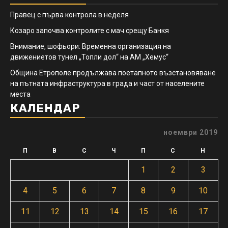
Правец с първа контрола в неделя
Козаро започва контролите с мач срещу Банкя
Внимание, шофьори: Временна организация на
движениетов тунел „Топли дол“ на АМ „Хемус“
Община Етрополе продължава поетапното възстановяване
на пътната инфраструктура в града и част от населените
места
КАЛЕНДАР
ноември 2019
П
В
С
Ч
П
С
Н
1
2
3
4
5
6
7
8
9
10
11
12
13
14
15
16
17