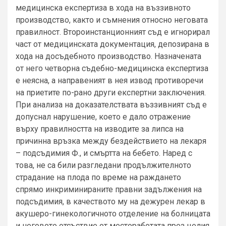
медицинска експертиза в хода на въззивното
производство, както и съмнения относно неговата
правилност. Второинстанционният съд е игнорирал
част от медицинската документация, депозирана в
хода на досъдебното производство. Назначената
от него четворна съдебно-медицинска експертиза
е неясна, а направеният в нея извод противоречи
на приетите по-рано други експертни заключения.
При анализа на доказателствата въззивният съд е
допуснал нарушение, което е дало отражение
върху правилността на изводите за липса на
причинна връзка между бездействието на лекаря
– подсъдимия Ф., и смъртта на бебето. Наред с
това, не са били разгледани продължителното
страдание на плода по време на раждането
спрямо инкриминираните правни задължения на
подсъдимия, в качеството му на дежурен лекар в
акушеро-гинекологичното отделение на болницата
и неговото отсъствие от местоработата през целия