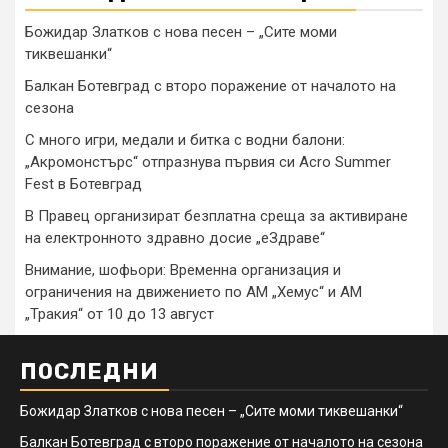
Божидар Златков с нова песен – „Сите моми
тиквешанки“
Балкан Ботевград с второ поражение от началото на
сезона
С много игри, медали и битка с водни балони:
„Акромонстърс“ отпразнува първия си Acro Summer
Fest в Ботевград
В Правец организират безплатна среща за активиране
на електронното здравно досие „еЗдраве“
Внимание, шофьори: Временна организация и
ограничения на движението по АМ „Хемус“ и АМ
„Тракия“ от 10 до 13 август
ПОСЛЕДНИ
Божидар Златков с нова песен – „Сите моми тиквешанки“
Балкан Ботевград с второ поражение от началото на сезона