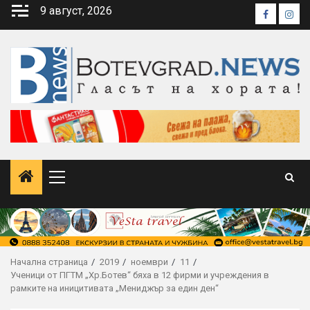
Skip
9 август, 2026
Faceboo
Inst
to
content
Primary
Menu
Начална страница
2019
ноември
11
Ученици от ПГТМ „Хр.Ботев“ бяха в 12 фирми и учреждения в
рамките на иницитивата „Мениджър за един ден“