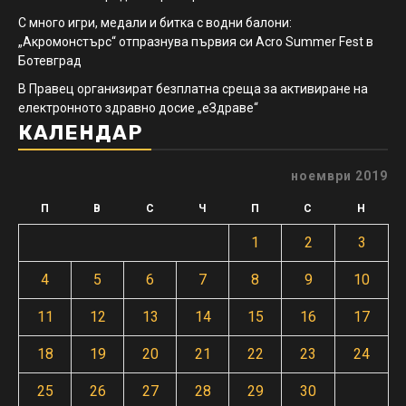
С много игри, медали и битка с водни балони:
„Акромонстърс“ отпразнува първия си Acro Summer Fest в
Ботевград
В Правец организират безплатна среща за активиране на
електронното здравно досие „еЗдраве“
КАЛЕНДАР
ноември 2019
П
В
С
Ч
П
С
Н
1
2
3
4
5
6
7
8
9
10
11
12
13
14
15
16
17
18
19
20
21
22
23
24
25
26
27
28
29
30