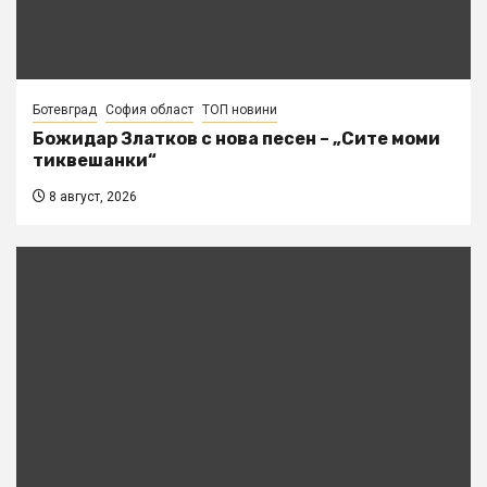
Ботевград
София област
ТОП новини
Божидар Златков с нова песен – „Сите моми
тиквешанки“
8 август, 2026