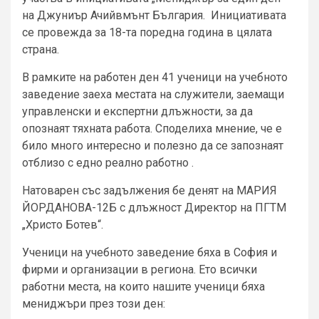
на Джуниър Ачийвмънт България. Инициативата
се провежда за 18-та поредна година в цялата
страна.
В рамките на работен ден 41 ученици на учебното
заведение заеха местата на служители, заемащи
управленски и експертни длъжности, за да
опознаят тяхната работа. Споделиха мнение, че е
било много интересно и полезно да се запознаят
отблизо с едно реално работно .
Натоварен със задължения бе денят на МАРИЯ
ЙОРДАНОВА-12Б с длъжност Директор на ПГТМ
„Христо Ботев“.
Ученици на учебното заведение бяха в София и
фирми и организации в региона. Ето всички
работни места, на които нашите ученици бяха
мениджъри през този ден: