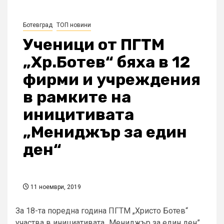
Ботевград
ТОП новини
Ученици от ПГТМ
„Хр.Ботев“ бяха в 12
фирми и учреждения
в рамките на
иницитивата
„Мениджър за един
ден“
11 ноември, 2019
За 18-та поредна година ПГТМ „Христо Ботев“
участва в инициативата „Мениджър за един ден”