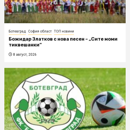
Ботевград
София област
ТОП новини
Божидар Златков с нова песен – „Сите моми
тиквешанки“
8 август, 2026