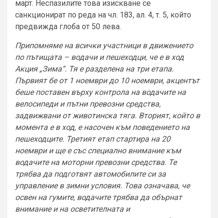
март. Неспазилите това изискване се
санкционират по реда на чл. 183, ал. 4, т. 5, който
предвижда глоба от 50 лева.
Припомняме на всички участници в движението
по пътищата – водачи и пешеходци, че е в ход
Акция „Зима“. Тя е разделена на три етапа.
Първият бе от 1 ноември до 10 ноември, акцентът
беше поставен върху контрола на водачите на
велосипеди и пътни превозни средства,
задвижвани от животинска тяга. Вторият, който в
момента е в ход, е насочен към поведението на
пешеходците. Третият етап стартира на 20
ноември и ще е със специално внимание към
водачите на моторни превозни средства. Те
трябва да подготвят автомобилите си за
управление в зимни условия. Това означава, че
освен на гумите, водачите трябва да обърнат
внимание и на осветителната и