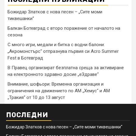
Божидар Златков с нова песен – „Сите моми
тиквешанки“
Балкан Ботевград с второ поражение от началото на
сезона
С много игри, медали и битка с водни балони:
„Акромонстърс“ отпразнува първия си Acro Summer
Fest в Ботевград
В Правец организират безплатна среща за активиране
на електронното здравно досие „еЗдраве“
Внимание, шофьори: Временна организация и
ограничения на движението по АМ „Хемус“ и АМ
„Тракия“ от 10 до 13 август
ПОСЛЕДНИ
Божидар Златков с нова песен – „Сите моми тиквешанки“