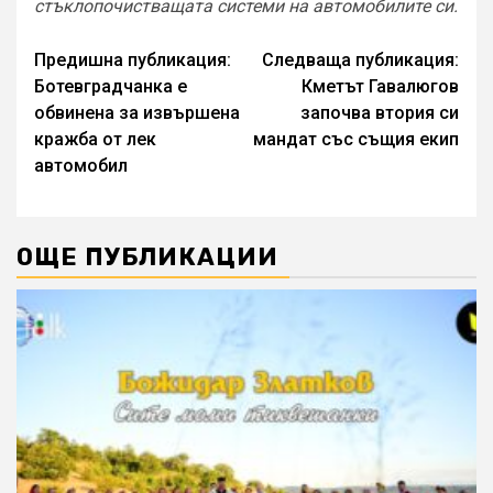
стъклопочистващата системи на автомобилите си.
Continue
Предишна публикация:
Следваща публикация:
Ботевградчанка е
Кметът Гавалюгов
Reading
обвинена за извършена
започва втория си
кражба от лек
мандат със същия екип
автомобил
ОЩЕ ПУБЛИКАЦИИ