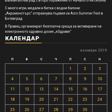
Балкан Ботевград с второ поражение от началото на сезона
С много игри, медали и битка с водни балони:
„Акромонстърс“ отпразнува първия си Acro Summer Fest в
Ботевград
В Правец организират безплатна среща за активиране на
електронното здравно досие „еЗдраве“
КАЛЕНДАР
ноември 2019
П
В
С
Ч
П
С
Н
1
2
3
4
5
6
7
8
9
10
11
12
13
14
15
16
17
18
19
20
21
22
23
24
25
26
27
28
29
30