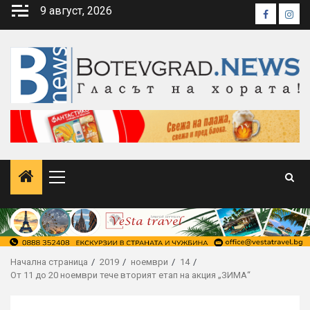
Skip
9 август, 2026
Faceboo
Inst
to
content
Primary
Menu
Начална страница
2019
ноември
14
От 11 до 20 ноември тече вторият етап на акция „ЗИМА“