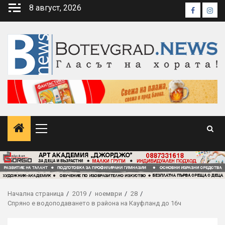
Skip
8 август, 2026
Faceboo
Inst
to
content
Primary
Menu
Начална страница
2019
ноември
28
Спряно е водоподаването в района на Кауфланд до 16ч