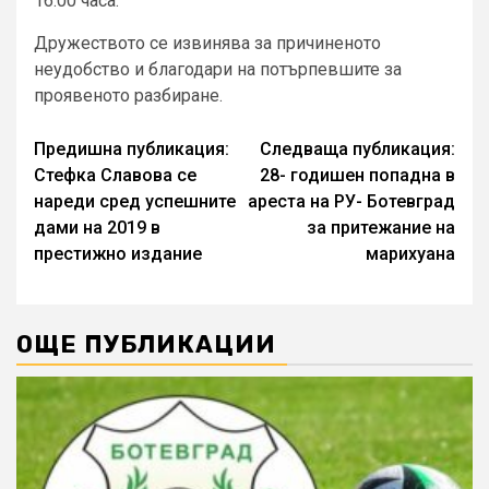
16.00 часа.
Дружеството се извинява за причиненото
неудобство и благодари на потърпевшите за
проявеното разбиране.
Continue
Предишна публикация:
Следваща публикация:
Стефка Славова се
28- годишен попадна в
Reading
нареди сред успешните
ареста на РУ- Ботевград
дами на 2019 в
за притежание на
престижно издание
марихуана
ОЩЕ ПУБЛИКАЦИИ