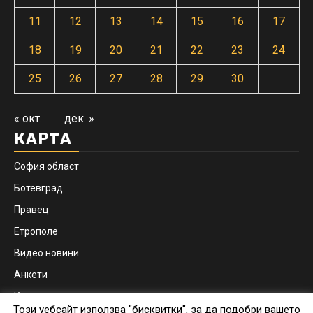
11
12
13
14
15
16
17
18
19
20
21
22
23
24
25
26
27
28
29
30
« окт.
дек. »
КАРТА
София област
Ботевград
Правец
Етрополе
Видео новини
Анкети
Контакти
Този уебсайт използва "бисквитки", за да подобри вашето