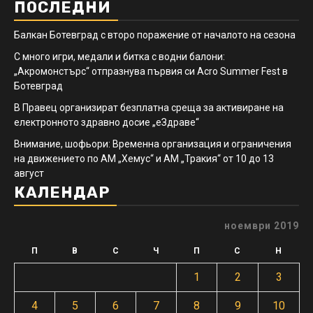
ПОСЛЕДНИ
Балкан Ботевград с второ поражение от началото на сезона
С много игри, медали и битка с водни балони:
„Акромонстърс“ отпразнува първия си Acro Summer Fest в
Ботевград
В Правец организират безплатна среща за активиране на
електронното здравно досие „еЗдраве“
Внимание, шофьори: Временна организация и ограничения
на движението по АМ „Хемус“ и АМ „Тракия“ от 10 до 13
август
КАЛЕНДАР
ноември 2019
П
В
С
Ч
П
С
Н
1
2
3
4
5
6
7
8
9
10