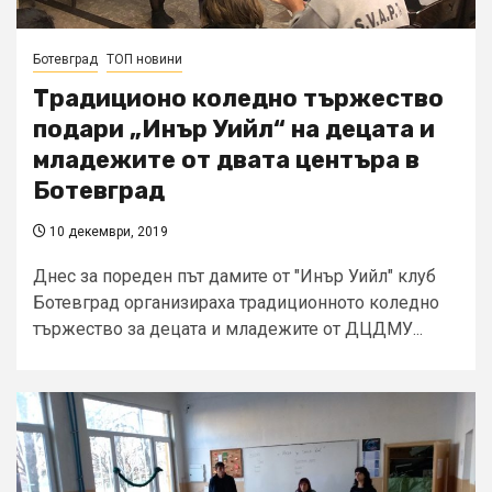
Ботевград
ТОП новини
Традиционо коледно тържество
подари „Инър Уийл“ на децата и
младежите от двата центъра в
Ботевград
10 декември, 2019
Днес за пореден път дамите от "Инър Уийл" клуб
Ботевград организираха традиционното коледно
тържество за децата и младежите от ДЦДМУ...