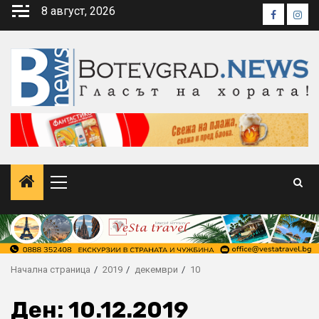
Skip
8 август, 2026
Faceboo
Inst
to
content
Primary
Menu
Начална страница
2019
декември
10
Ден:
10.12.2019