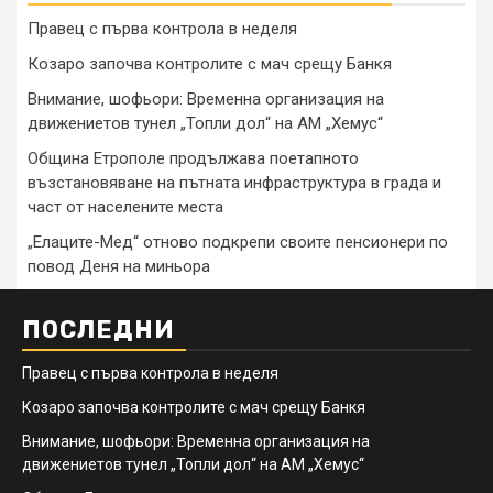
Правец с първа контрола в неделя
Козаро започва контролите с мач срещу Банкя
Внимание, шофьори: Временна организация на
движениетов тунел „Топли дол“ на АМ „Хемус“
Община Етрополе продължава поетапното
възстановяване на пътната инфраструктура в града и
част от населените места
„Елаците-Мед“ отново подкрепи своите пенсионери по
повод Деня на миньора
ПОСЛЕДНИ
Правец с първа контрола в неделя
Козаро започва контролите с мач срещу Банкя
Внимание, шофьори: Временна организация на
движениетов тунел „Топли дол“ на АМ „Хемус“