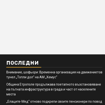
ПОСЛЕДНИ
Внимание, шофьори: Временна организация на движениетов
тунел „Топли дол“ на АМ „Хемус“
Община Етрополе продължава поетапното възстановяване
на пътната инфраструктура в града и част от населените
места
„Елаците-Мед“ отново подкрепи своите пенсионери по повод