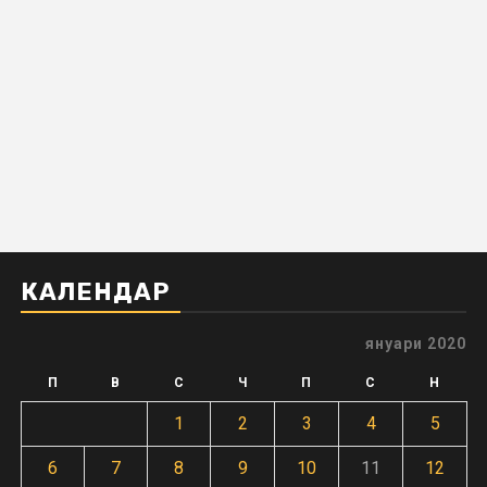
КАЛЕНДАР
януари 2020
П
В
С
Ч
П
С
Н
1
2
3
4
5
6
7
8
9
10
11
12