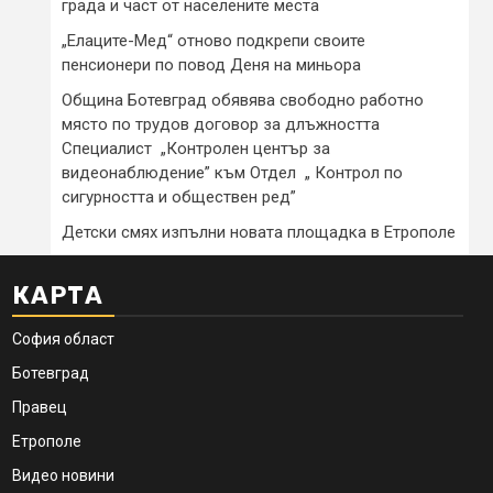
града и част от населените места
„Елаците-Мед“ отново подкрепи своите
пенсионери по повод Деня на миньора
Община Ботевград обявява свободно работно
място по трудов договор за длъжността
Специалист „Контролен център за
видеонаблюдение” към Отдел „ Контрол по
сигурността и обществен ред”
Детски смях изпълни новата площадка в Етрополе
КАРТА
София област
Ботевград
Правец
Етрополе
Видео новини