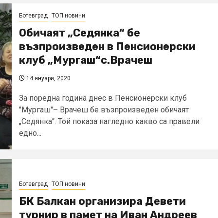
Ботевград
ТОП новини
Обичаят „Седянка“ бе
възпроизведен в Пенсионерски
клуб „Мургаш“с.Врачеш
14 януари, 2020
За поредна година днес в Пенсионерски клуб
"Мургаш"– Врачеш бе възпроизведен обичаят
„Седянка“. Той показа нагледно какво са правели
едно...
Ботевград
ТОП новини
БК Балкан организира Девети
турнир в памет на Иван Андреев