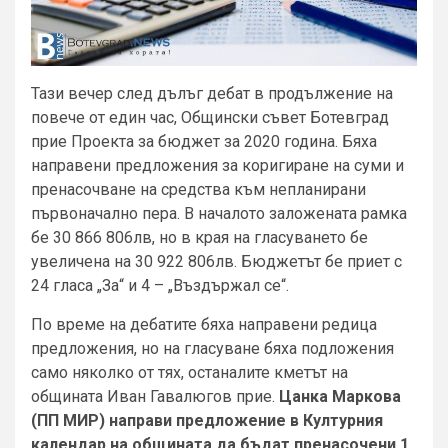
Тази вечер след дълъг дебат в продължение на
повече от един час, Общински съвет Ботевград
прие Проекта за бюджет за 2020 година. Бяха
направени предложения за коригиране на суми и
пренасочване на средства към непланирани
първоначално пера. В началото заложената рамка
бе 30 866 806лв, но в края на гласуването бе
увеличена на 30 922 806лв. Бюджетът бе приет с
24 гласа „За“ и 4 – „Въздържал се“.
По време на дебатите бяха направени редица
предложения, но на гласуване бяха подложения
само няколко от тях, останалите кметът на
общината Иван Гавалюгов прие.
Цанка Маркова
(ПП МИР) направи предложение в Културния
календар на общината да бъдат пренасочени 1