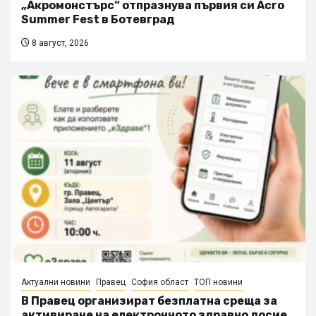
„Акромонстърс“ отпразнува първия си Acro
Summer Fest в Ботевград
8 август, 2026
Актуални новини
Правец
София област
ТОП новини
В Правец организират безплатна среща за
активиране на електронното здравно досие