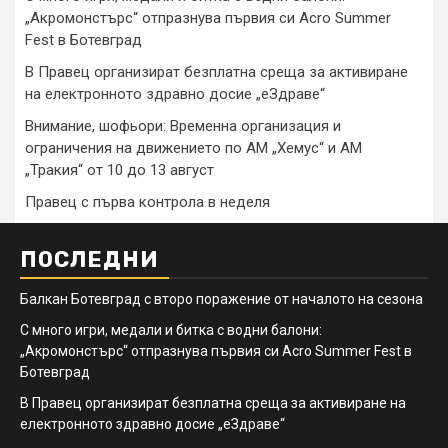
„Акромонстърс“ отпразнува първия си Acro Summer
Fest в Ботевград
В Правец организират безплатна среща за активиране
на електронното здравно досие „еЗдраве“
Внимание, шофьори: Временна организация и
ограничения на движението по АМ „Хемус“ и АМ
„Тракия“ от 10 до 13 август
Правец с първа контрола в неделя
ПОСЛЕДНИ
Балкан Ботевград с второ поражение от началото на сезона
С много игри, медали и битка с водни балони:
„Акромонстърс“ отпразнува първия си Acro Summer Fest в
Ботевград
В Правец организират безплатна среща за активиране на
електронното здравно досие „еЗдраве“