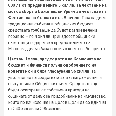
000 лв от предвидените 5 хил.лв. за честване на
мотосъбора в Боженишки Урвич за чествнае на
Фестивала на бъчвата във Врачеш.
Така за двете
традиционни събития в общинския бюджет
средствата трябваше да бъдат разпределени
поравно – по 4 хил.лв. Тринадесет общински
съветници подкрепиха предложението на
Маркова, двама бяха против,с което не бе прието.
Цветан Цолов, председател на Комисията по
бюджет и финанси получи одобрението на
колегите си и бяха гласаувани 56 хил.лв.
за
увеличение на средствата за възнаграждения и
осигуровки в Общински съвет. Средствата ще
бъдат осигурени от собствени приходи на
общината от данък за придобиване на имущество,
които по изчисления на Цолов щели да се вдигнат
от 540 хил.лв на 596 хил.лв.