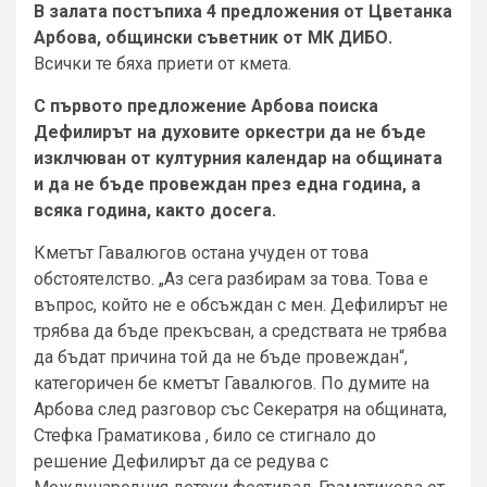
В залата постъпиха 4 предложения от Цветанка
Арбова, общински съветник от МК ДИБО.
Всички те бяха приети от кмета.
С първото предложение Арбова поиска
Дефилирът на духовите оркестри да не бъде
изклчюван от културния календар на общината
и да не бъде провеждан през една година, а
всяка година, както досега.
Кметът Гавалюгов остана учуден от това
обстоятелство. „Аз сега разбирам за това. Това е
въпрос, който не е обсъждан с мен. Дефилирът не
трябва да бъде прекъсван, а средствата не трябва
да бъдат причина той да не бъде провеждан“,
категоричен бе кметът Гавалюгов. По думите на
Арбова след разговор със Секератря на общината,
Стефка Граматикова , било се стигнало до
решение Дефилирът да се редува с