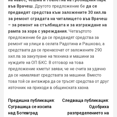
във Врачеш.
Другото предложение бе
да се
предвидят средства към заложените 30 хил.лв
за ремонт сградата на читалището във Врачеш
– за ремонт на стълбищата и за изграждане на
рампа за хора с увреждания.
Четвъртото
предложение бе да се предвидят средства за
ремонт на улици в селата Радотина и Рашково, а
средствата да се пренасочат от заложените 290
хил.лв за закупуане на техника и машини за
нуждите на ОП БКС. В отговор на това
предложение кметът заяви, че не счита за удачно
да се намаляват средствата за машини. Вместо
това той се ангажира да се тръсят средства от друг
източник на приходи в общинската хазна.
Continue
Предишна публикация:
Следваща публикация:
Суграшица се изсипа
Одобриха
Reading
над Ботевград
разпределението на