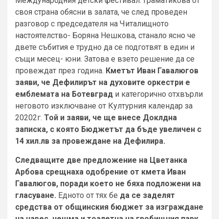
Международния детски фестивал. Граматикова от
своя страна обясни в залата, че след проведен
разговор с председателя на Читалищното
настоятелство- Боряна Нешкова, станало ясно че
двете събития е трудно да се подготвят в един и
същи месец- юни. Затова е взето решение да се
провеждат през година.
Кметът Иван Гавалюгов
заяви, че Дефилирът на духовите оркестри е
емблемата на Ботевград
и категорично отхвърли
неговото изключване от Културния календар за
20202г.
Той и заяви, че ще внесе Доклдна
записка, с която Бюджетът да бъде увеличен с
14 хил.лв за провеждане на Дефилира.
Следващите две предложение на Цветанка
Арбова срещнаха одобрение от кмета Иван
Гавалюгов, поради което не бяха подложени на
гласуване.
Едното от тях бе
да се заделят
средства от общинския бюджет за изграждане
на навес, чешма и тоалетна на гробищния парк