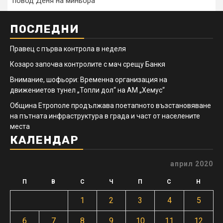
повод Деня на миньора
ПОСЛЕДНИ
Правец с първа контрола в неделя
Козаро започва контролите с мач срещу Банкя
Внимание, шофьори: Временна организация на
движениетов тунел „Топли дол“ на АМ „Хемус“
Община Етрополе продължава поетапното възстановяване
на пътната инфраструктура в града и част от населените
места
КАЛЕНДАР
април 2020
П
В
С
Ч
П
С
Н
1
2
3
4
5
6
7
8
9
10
11
12