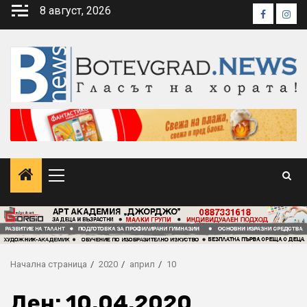
Skip
8 август, 2026
Faceboo
Inst
to
content
Primary
Menu
Начална страница
2020
април
10
Ден:
10.04.2020