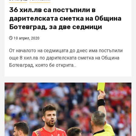
36 хил.лв са постъпили в
дарителската сметка на Община
Ботевград, за две седмици
10 април, 2020
От началото на седмицата до днес има постъпили
още 8 хил.лв по дарителската сметка на Община
Ботевград, която бе открита...