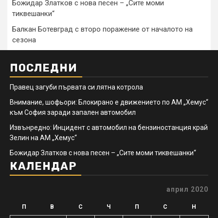
Божидар Златков с нова песен – „Сите моми
тиквешанки“
Балкан Ботевград с второ поражение от началото на
сезона
ПОСЛЕДНИ
Правец загуби първата си лятна котрола
Внимание, шофьори: Блокирано е движението по АМ „Хемус“
към София заради запален автомобил
Извънредно: Инцидент с автомобил на бензиностанция край
Зелин на АМ „Хемус“
Божидар Златков с нова песен – „Сите моми тиквешанки“
КАЛЕНДАР
април 2020
П
В
С
Ч
П
С
Н