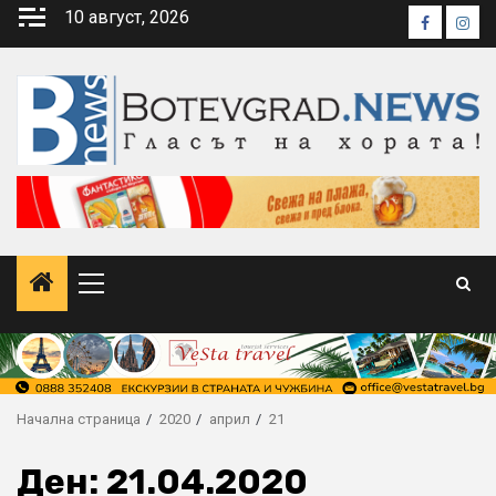
Skip
10 август, 2026
Faceboo
Inst
to
content
Primary
Menu
Начална страница
2020
април
21
Ден:
21.04.2020