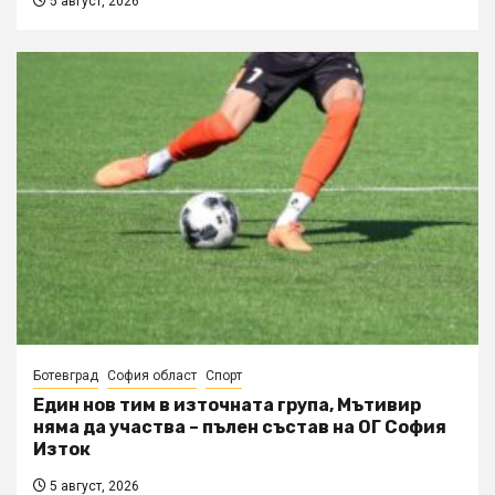
5 август, 2026
Ботевград
София област
Спорт
Един нов тим в източната група, Мътивир
няма да участва – пълен състав на ОГ София
Изток
5 август, 2026