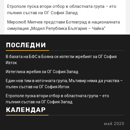
Етрополе пуска втори отбор в областната група – ето
пълния състав на ОГ София Запад
Миролюб Милчев представи Ботевград в националната
симулация „Модел Република България – Чайка“
ПОСЛЕДНИ
В базата на БФС в Бояна се изтегли жребият за ОГ София
Изток
Изтеглиха жребия за ОГ София Запад
Един нов тим в източната група, Мътивир няма да участва –
пълен състав на ОГ София Изток
Етрополе пуска втори отбор в областната група – ето
пълния състав на ОГ София Запад
КАЛЕНДАР
май 2020