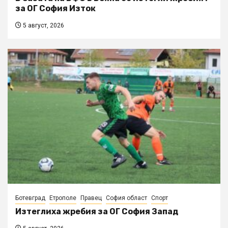
за ОГ София Изток
5 август, 2026
Ботевград
Етрополе
Правец
София област
Спорт
Изтеглиха жребия за ОГ София Запад