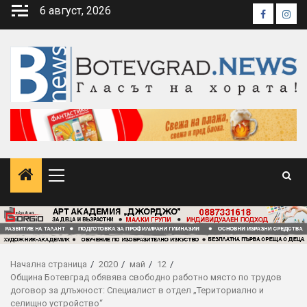
Skip
6 август, 2026
Faceboo
Inst
to
content
Primary
Menu
Начална страница
2020
май
12
Община Ботевград обявява свободно работно място по трудов
договор за длъжност: Специалист в отдел „Териториално и
селищно устройство“