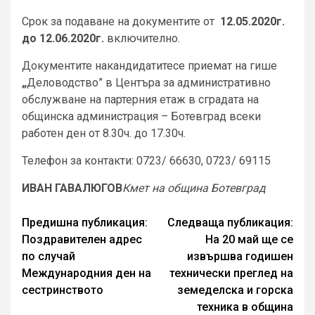
Срок за подаване на документите от
12.05.2020г.
до 12.06.2020г.
включително.
Документите накандидатитесе приемат на гише
„
Деловодство” в Центъра за административно
обслужване на партерния етаж в сградата на
общинска администрация – Ботевград всеки
работен ден от 8.30ч. до 17.30ч.
Телефон за контакти: 0723/ 66630, 0723/ 69115
ИВАН ГАВАЛЮГОВ
Кмет на община Ботевград
Continue
Предишна публикация:
Следваща публикация:
Поздравителен адрес
На 20 май ще се
Reading
по случай
извършва годишен
Международния ден на
технически преглед на
сестринството
земеделска и горска
техника в община