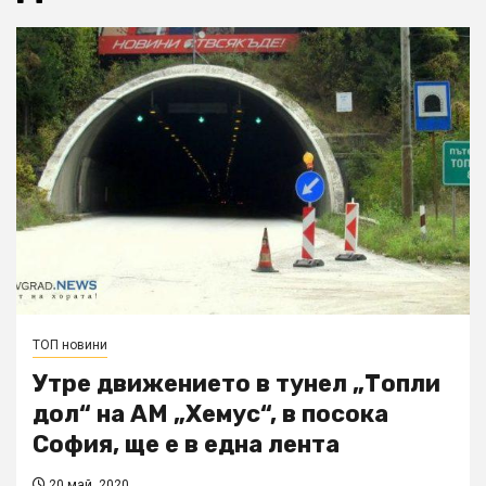
ТОП новини
Утре движението в тунел „Топли
дол“ на АМ „Хемус“, в посока
София, ще е в една лента
20 май, 2020