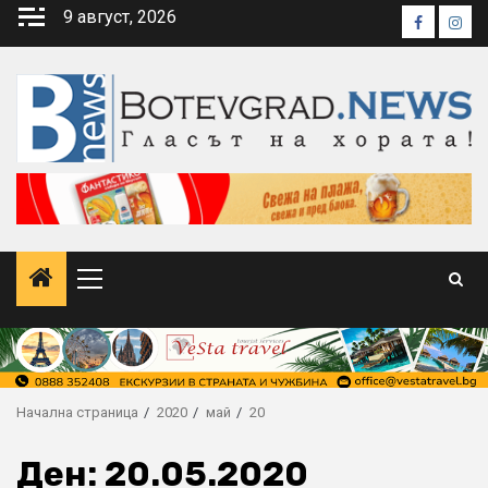
Skip
9 август, 2026
Faceboo
Inst
to
content
Primary
Menu
Начална страница
2020
май
20
Ден:
20.05.2020