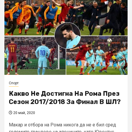
Спорт
Какво Не Достигна На Рома През
Сезoн 2017/2018 За Финал В ШЛ?
20 май, 2020
Макар и отбора на Рома никога да не е бил сред
големите грандове на апенините, като Ювентус,