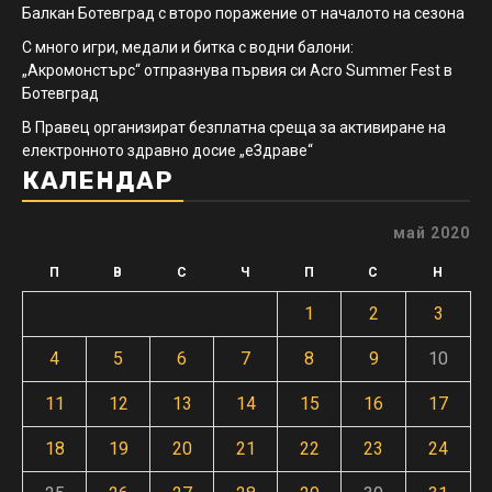
Балкан Ботевград с второ поражение от началото на сезона
С много игри, медали и битка с водни балони:
„Акромонстърс“ отпразнува първия си Acro Summer Fest в
Ботевград
В Правец организират безплатна среща за активиране на
електронното здравно досие „еЗдраве“
КАЛЕНДАР
май 2020
П
В
С
Ч
П
С
Н
1
2
3
4
5
6
7
8
9
10
11
12
13
14
15
16
17
18
19
20
21
22
23
24