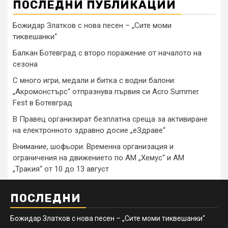
ПОСЛЕДНИ ПУБЛИКАЦИИ
Божидар Златков с нова песен – „Сите моми
тиквешанки“
Балкан Ботевград с второ поражение от началото на
сезона
С много игри, медали и битка с водни балони:
„Акромонстърс“ отпразнува първия си Acro Summer
Fest в Ботевград
В Правец организират безплатна среща за активиране
на електронното здравно досие „еЗдраве“
Внимание, шофьори: Временна организация и
ограничения на движението по АМ „Хемус“ и АМ
„Тракия“ от 10 до 13 август
ПОСЛЕДНИ
Божидар Златков с нова песен – „Сите моми тиквешанки“