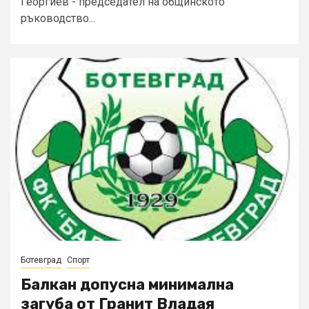
Георгиев - председател на общинското
ръководство...
Ботевград
Спорт
Балкан допусна минимална
загуба от Гранит Владая