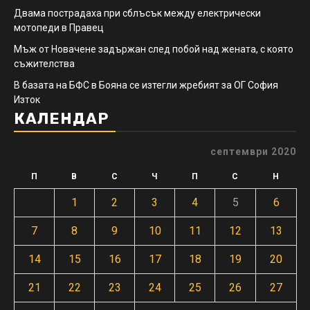
Двама пострадаха при сблъсък между електрически
мотопеди в Правец
Мъж от Новачене задържан след побой над жената, с която
съжителства
В базата на БФС в Бояна се изтегли жребият за ОГ София
Изток
КАЛЕНДАР
септември 2020
П
В
С
Ч
П
С
Н
1
2
3
4
5
6
7
8
9
10
11
12
13
14
15
16
17
18
19
20
21
22
23
24
25
26
27