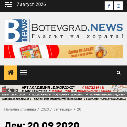
Skip
7 август, 2026
Faceboo
Inst
to
content
Primary
Menu
Начална страница
2020
септември
20
Ден:
20.09.2020