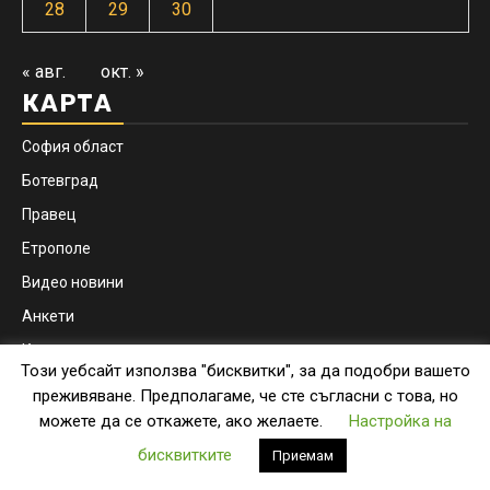
28
29
30
« авг.
окт. »
КАРТА
София област
Ботевград
Правец
Етрополе
Видео новини
Анкети
Контакти
Този уебсайт използва "бисквитки", за да подобри вашето
Facebook
Instagram
преживяване. Предполагаме, че сте съгласни с това, но
можете да се откажете, ако желаете.
Настройка на
Copyright © botevgrad.news | New Media Info Ltd
|
бисквитките
Приемам
Newsphere
by AF themes.