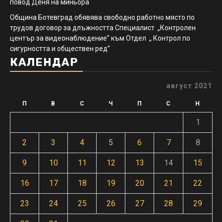
повод Деня на миньора
Община Ботевград обявява свободно работно място по
трудов договор за длъжността Специалист „Контролен
център за видеонаблюдение” към Отдел „ Контрол по
сигурността и обществен ред”
КАЛЕНДАР
август 2021
П
В
С
Ч
П
С
Н
1
2
3
4
5
6
7
8
9
10
11
12
13
14
15
16
17
18
19
20
21
22
23
24
25
26
27
28
29