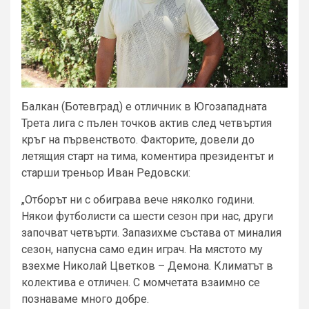
Балкан (Ботевград) е отличник в Югозападната
Трета лига с пълен точков актив след четвъртия
кръг на първенството. Факторите, довели до
летящия старт на тима, коментира президентът и
старши треньор Иван Редовски:
„Отборът ни с обиграва вече няколко години.
Някои футболисти са шести сезон при нас, други
започват четвърти. Запазихме състава от миналия
сезон, напусна само един играч. На мястото му
взехме Николай Цветков – Демона. Климатът в
колектива е отличен. С момчетата взаимно се
познаваме много добре.