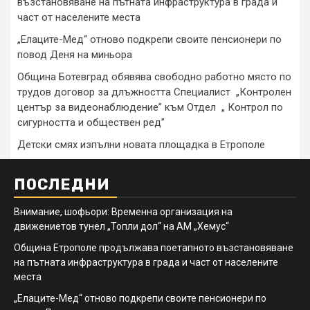
възстановяване на пътната инфраструктура в града и
част от населените места
„Елаците-Мед“ отново подкрепи своите пенсионери по
повод Деня на миньора
Община Ботевград обявява свободно работно място по
трудов договор за длъжността Специалист „Контролен
център за видеонаблюдение” към Отдел „ Контрол по
сигурността и обществен ред”
Детски смях изпълни новата площадка в Етрополе
ПОСЛЕДНИ
Внимание, шофьори: Временна организация на
движениетов тунел „Топли дол“ на АМ „Хемус“
Община Етрополе продължава поетапното възстановяване
на пътната инфраструктура в града и част от населените
места
„Елаците-Мед“ отново подкрепи своите пенсионери по