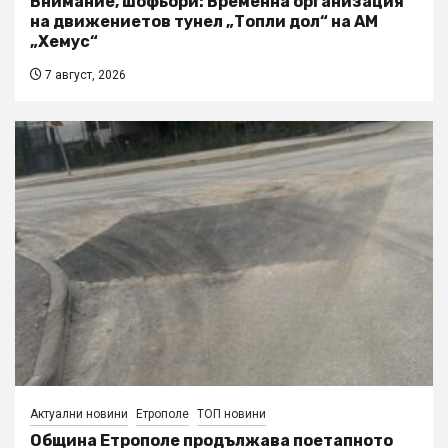
Внимание, шофьори: Временна организация
на движениетов тунел „Топли дол“ на АМ
„Хемус“
7 август, 2026
Актуални новини
Етрополе
ТОП новини
Община Етрополе продължава поетапното