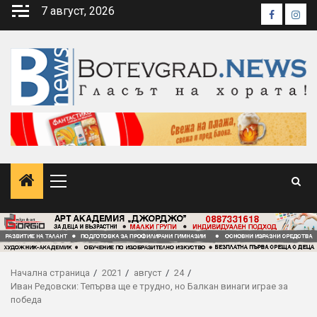
Skip
7 август, 2026
Faceboo
Inst
to
content
Primary
Menu
Начална страница
2021
август
24
Иван Редовски: Тепърва ще е трудно, но Балкан винаги играе за
победа