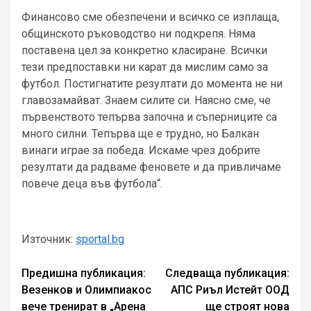
Финансово сме обезпечени и всичко се изплаща,
общинското ръководство ни подкрепя. Няма
поставена цел за конкретно класиране. Всички
тези предпоставки ни карат да мислим само за
футбол. Постигнатите резултати до момента не ни
главозамайват. Знаем силите си. Наясно сме, че
първенството тепърва започна и съперниците са
много силни. Тепърва ще е трудно, но Балкан
винаги играе за победа. Искаме чрез добрите
резултати да радваме феновете и да привличаме
повече деца във футбола“.
Източник:
sportal.bg
Continue
Предишна публикация:
Следваща публикация:
Везенков и Олимпиакос
АПС Риъл Истейт ООД
Reading
вече тренират в „Арена
ще строят нова